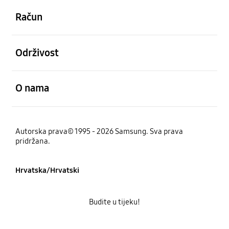
Račun
Otvori
Održivost
Otvori
O nama
Autorska prava© 1995 - 2026 Samsung. Sva prava
pridržana.
Hrvatska/Hrvatski
Budite u tijeku!