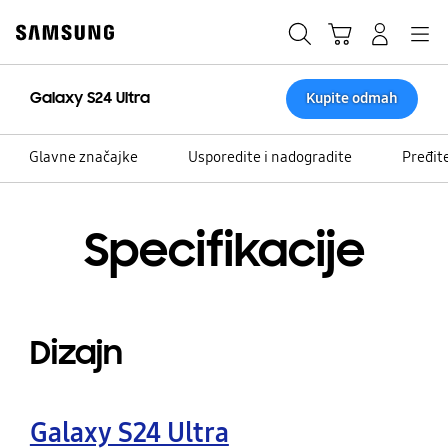
Skip
Skip
to
to
Traži
Košarica
Navigation
Prijavite se
content
accessibility
help
Galaxy S24 Ultra
Kupite odmah
Glavne značajke
Usporedite i nadogradite
Pređit
Specifikacije
Dizajn
Galaxy S24 Ultra