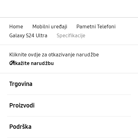
Home
Mobilni uređaji
Pametni Telefoni
Galaxy S24 Ultra
Specifikacije
Kliknite ovdje za otkazivanje narudžbe
Otkažite narudžbu
Otvori
Footer Navigation
Trgovina
Otvori
Proizvodi
Otvori
Podrška
Otvori