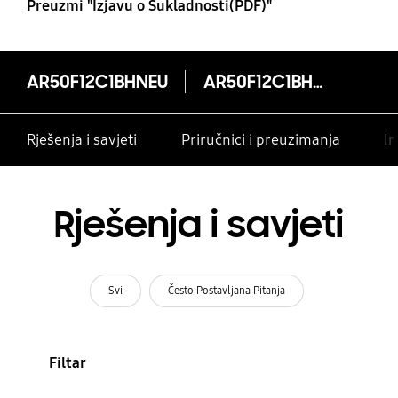
Preuzmi "Izjavu o Sukladnosti(PDF)"
AR50F12C1BHNEU
AR50F12C1BHNEU
Rješenja i savjeti
Priručnici i preuzimanja
In
Rješenja i savjeti
Svi
Često Postavljana Pitanja
Filtar