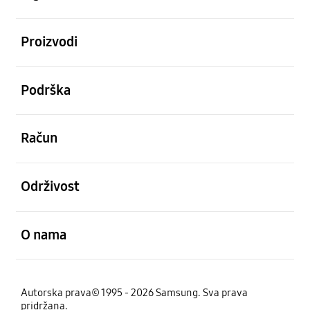
Otvori
Proizvodi
Otvori
Podrška
Otvori
Račun
Otvori
Održivost
Otvori
O nama
Autorska prava© 1995 - 2026 Samsung. Sva prava
pridržana.