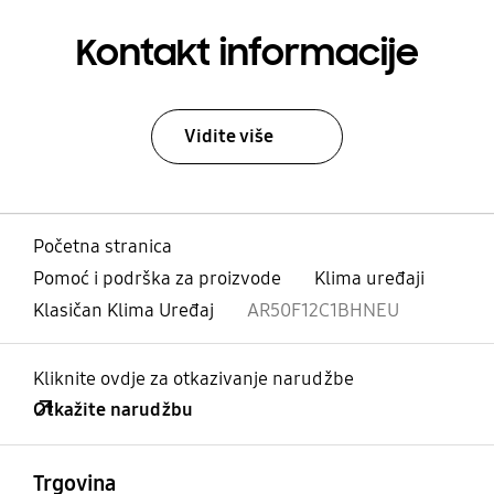
Kontakt informacije
Vidite više
Početna stranica
Pomoć i podrška za proizvode
Klima uređaji
Klasičan Klima Uređaj
AR50F12C1BHNEU
Kliknite ovdje za otkazivanje narudžbe
Otkažite narudžbu
Otvori
Footer Navigation
Trgovina