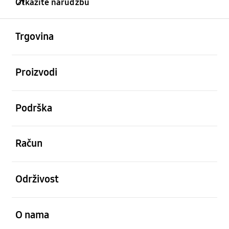
Otkažite narudžbu
Otvori
Footer Navigation
Trgovina
Otvori
Proizvodi
Otvori
Podrška
Otvori
Račun
Otvori
Održivost
Otvori
O nama