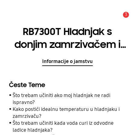
3
Obavijest
RB7300T Hladnjak s
donjim zamrzivačem i
SpaceMax™
Informacije o jamstvu
tehnologijom
Česte Teme
Što trebam učiniti ako moj hladnjak ne radi
ispravno?
Kako postići idealnu temperaturu u hladnjaku i
zamrzivaču?
Što trebam učiniti kada voda curi iz odvodne
ladice hladnjaka?