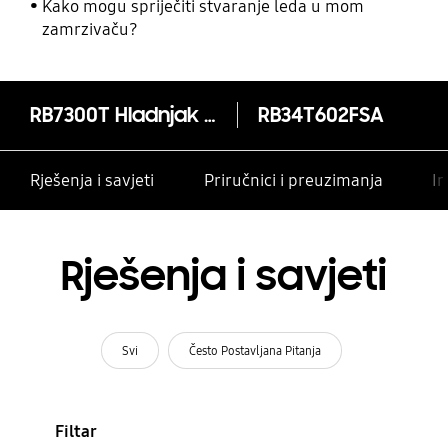
Kako mogu spriječiti stvaranje leda u mom
zamrzivaču?
RB7300T Hladnjak s donjim zamrzivačem i SpaceMax™ tehnologijom
RB34T602FSA
Rješenja i savjeti
Priručnici i preuzimanja
In
Rješenja i savjeti
Svi
Često Postavljana Pitanja
Filtar