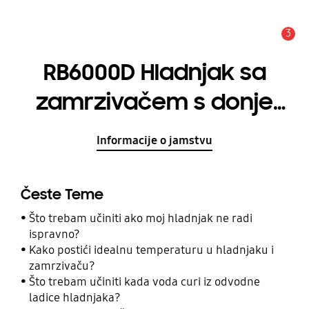
3
Obavijest
RB6000D Hladnjak sa
zamrzivačem s donje
strane, SmartThings
Informacije o jamstvu
aplikacijom i
sveobuhvatnim
Česte Teme
hlađenjem
Što trebam učiniti ako moj hladnjak ne radi
ispravno?
Kako postići idealnu temperaturu u hladnjaku i
zamrzivaču?
Što trebam učiniti kada voda curi iz odvodne
ladice hladnjaka?