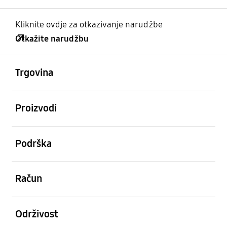
Kliknite ovdje za otkazivanje narudžbe
Otkažite narudžbu
Otvori
Footer Navigation
Trgovina
Otvori
Proizvodi
Otvori
Podrška
Otvori
Račun
Otvori
Održivost