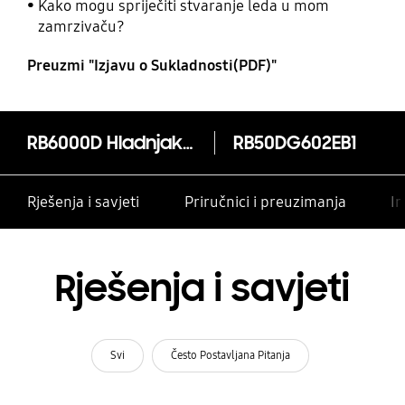
Kako mogu spriječiti stvaranje leda u mom
zamrzivaču?
Preuzmi "Izjavu o Sukladnosti(PDF)"
RB6000D Hladnjak sa zamrzivačem s donje strane, SmartThings aplikacijom i sveobuhvatnim hlađenjem
RB50DG602EB1
Rješenja i savjeti
Priručnici i preuzimanja
In
Rješenja i savjeti
Svi
Često Postavljana Pitanja