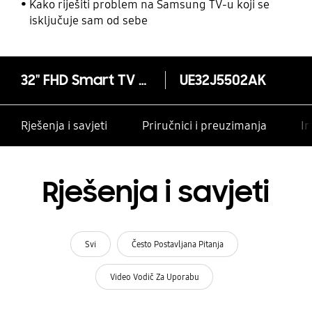
Kako riješiti problem na Samsung TV-u koji se
isključuje sam od sebe
32" FHD Smart TV J5502 Serija 5
UE32J5502AK
Rješenja i savjeti
Priručnici i preuzimanja
In
Rješenja i savjeti
Svi
Često Postavljana Pitanja
Video Vodič Za Uporabu