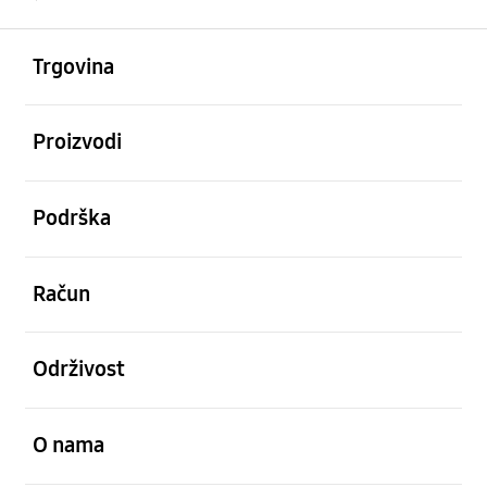
Otvori
Footer Navigation
Trgovina
Otvori
Proizvodi
Otvori
Podrška
Otvori
Račun
Otvori
Održivost
Otvori
O nama