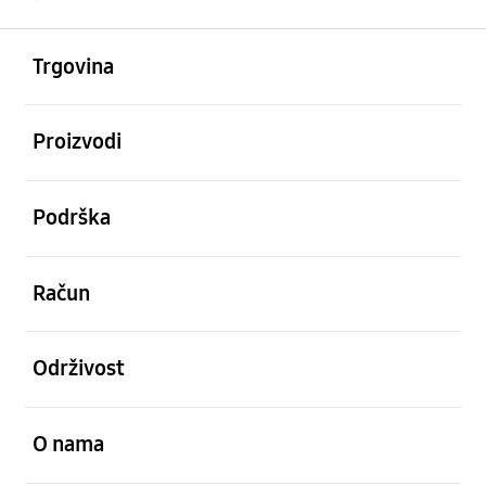
Otvori
Footer Navigation
Trgovina
Otvori
Proizvodi
Otvori
Podrška
Otvori
Račun
Otvori
Održivost
Otvori
O nama