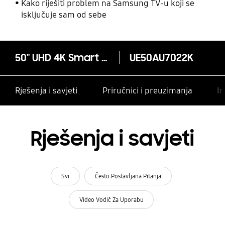
Kako riješiti problem na Samsung TV-u koji se
isključuje sam od sebe
50" UHD 4K Smart TV AU7002 2021
UE50AU7022K
Rješenja i savjeti
Priručnici i preuzimanja
In
Rješenja i savjeti
Svi
Često Postavljana Pitanja
Video Vodič Za Uporabu