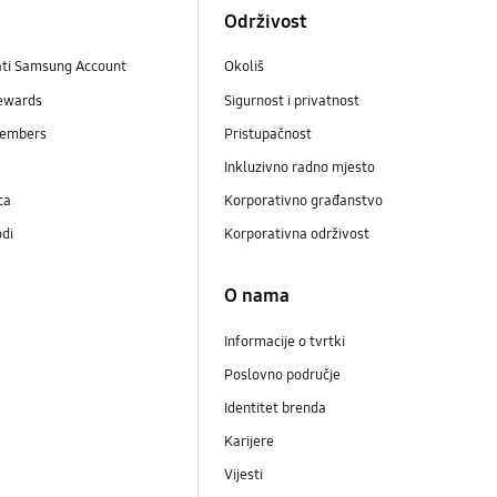
Održivost
ati Samsung Account
Okoliš
ewards
Sigurnost i privatnost
embers
Pristupačnost
Inkluzivno radno mjesto
ca
Korporativno građanstvo
odi
Korporativna održivost
O nama
Informacije o tvrtki
Poslovno područje
Identitet brenda
Karijere
Vijesti