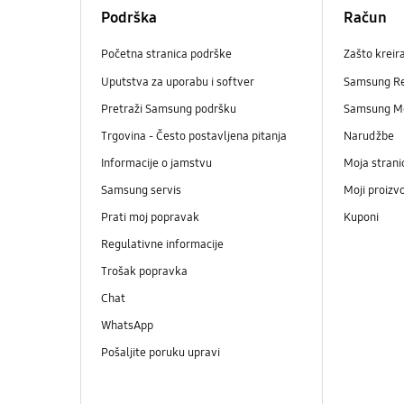
Podrška
Račun
Početna stranica podrške
Zašto kreir
Uputstva za uporabu i softver
Samsung R
Pretraži Samsung podršku
Samsung M
Trgovina - Često postavljena pitanja
Narudžbe
Informacije o jamstvu
Moja strani
Samsung servis
Moji proizv
Prati moj popravak
Kuponi
Regulativne informacije
Trošak popravka
Chat
WhatsApp
Pošaljite poruku upravi