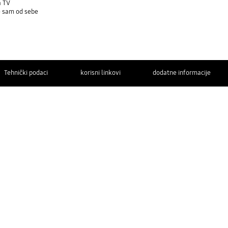
a TV
je sam od sebe
Tehnički podaci
korisni linkovi
dodatne informacije
OBRATITE
NAM SE