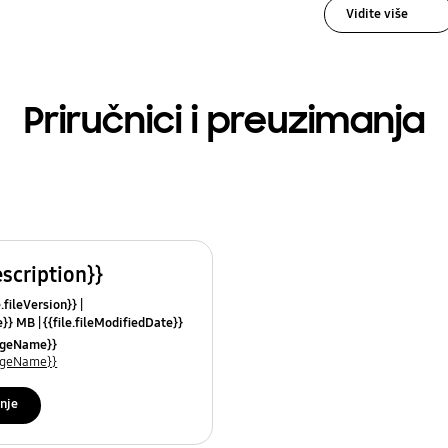
Vidite više
Priručnici i preuzimanja
escription}}
e.fileVersion}}
ze}} MB
{{file.fileModifiedDate}}
mes}}
uageName}}
uageName}}
nje