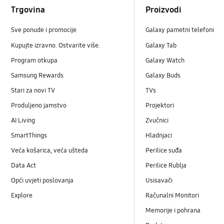
Trgovina
Proizvodi
Sve ponude i promocije
Galaxy pametni telefoni
Kupujte izravno. Ostvarite više.
Galaxy Tab
Program otkupa
Galaxy Watch
Samsung Rewards
Galaxy Buds
Stari za novi TV
TVs
Produljeno jamstvo
Projektori
AI Living
Zvučnici
SmartThings
Hladnjaci
Veća košarica, veća ušteda
Perilice suđa
Data Act
Perilice Rublja
Opći uvjeti poslovanja
Usisavači
Explore
Računalni Monitori
Memorije i pohrana