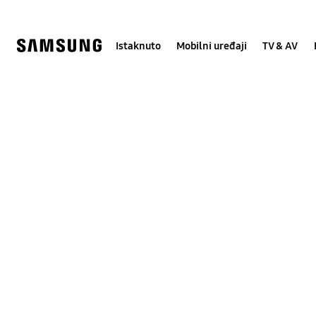
Skip
Skip
to
to
content
accessibility
help
Istaknuto
Mobilni uređaji
TV & AV