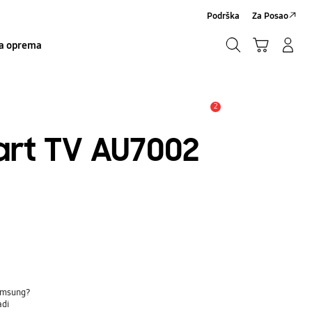
Podrška
Za Posao
Traži
Košarica
Prijavite se/Registrirajte se
a oprema
Traži
2
Obavijest
art TV AU7002
Samsung?
adi