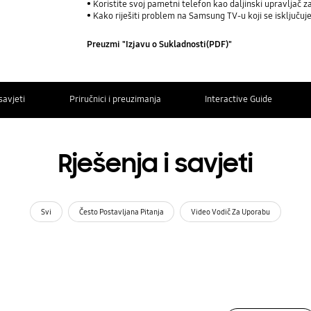
Koristite svoj pametni telefon kao daljinski upravljač z
Kako riješiti problem na Samsung TV-u koji se isključu
Preuzmi "Izjavu o Sukladnosti(PDF)"
savjeti
Priručnici i preuzimanja
Interactive Guide
Rješenja i savjeti
Svi
Često Postavljana Pitanja
Video Vodič Za Uporabu