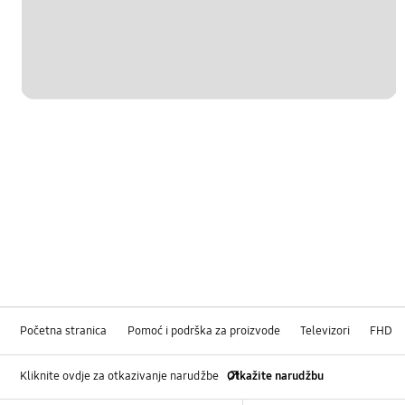
Početna stranica
Pomoć i podrška za proizvode
Televizori
FHD
Kliknite ovdje za otkazivanje narudžbe
Otkažite narudžbu
Footer Navigation