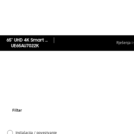
65" UHD 4K Smart TV AU7002 2021
Rješenja i 
UE65AU7022K
Filtar
Instalacija / povezivanje