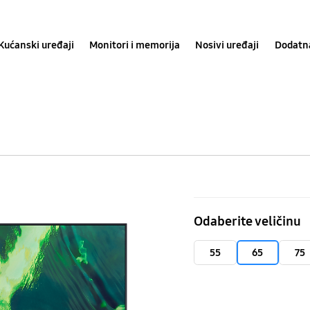
Kućanski uređaji
Monitori i memorija
Nosivi uređaji
Dodatn
65"
Q75A
Odaberite veličinu
QLED
4K
55
65
75
Smart
TV