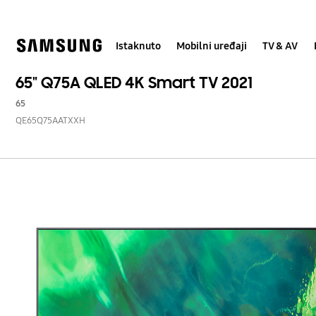
Skip
Skip
to
to
content
accessibility
help
Istaknuto
Mobilni uređaji
TV & AV
65" Q75A QLED 4K Smart TV 2021
65
QE65Q75AATXXH