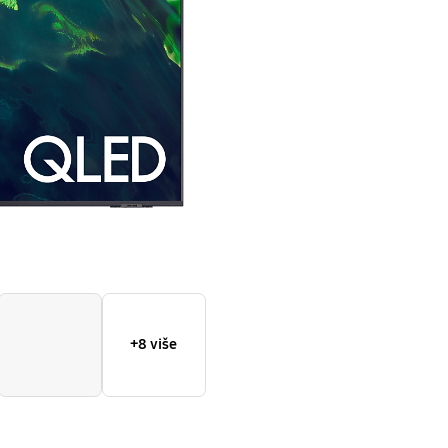
2021
+8 više