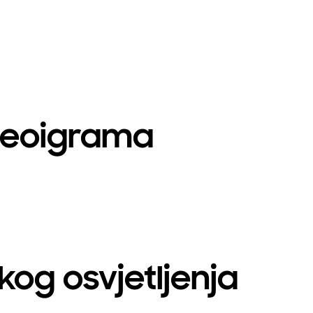
videoigrama
kog osvjetljenja