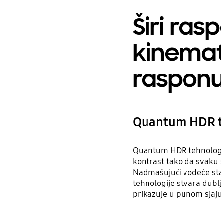
Širi ras
kinema
raspon
Quantum HDR t
Quantum HDR tehnologija
kontrast tako da svaku s
Nadmašujući vodeće st
tehnologije stvara dublj
prikazuje u punom sjaju