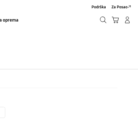
Podrška
Za Posao
Traži
Košarica
Prijavite se/Registrirajte se
a oprema
Traži