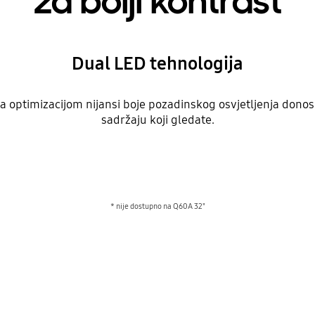
za bolji kontrast
Dual LED tehnologija
 optimizacijom nijansi boje pozadinskog osvjetljenja donosi j
sadržaju koji gledate.
* nije dostupno na Q60A 32"