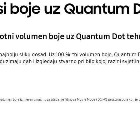
nsi boje uz Quantum 
otni volumen boje uz Quantum Dot teh
jbolju sliku dosad. Uz 100 %-tni volumen boje, Quantum Dot
duzimaju dah i izgledaju stvarno pri bilo kojoj razini svjetlin
volumen boje izmjeren u načinu za gledanje filmova Movie Mode i DCI-P3 prostoru boja koji je 