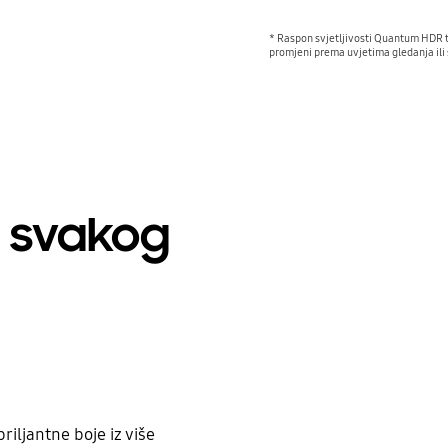
* Raspon svjetljivosti Quantum HDR te
promjeni prema uvjetima gledanja ili
z svakog
iljantne boje iz više