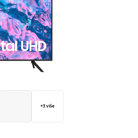
(2023)
+3 više