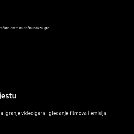
 računalom te na Način rada za igre.
jestu
 igranje videoigara i gledanje filmova i emisija