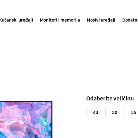
Kućanski uređaji
Monitori i memorija
Nosivi uređaji
Dodatn
70"
Crystal
Odaberite veličinu
UHD
4K
43
50
55
TV
CU7000