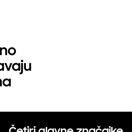
lno
avaju
ma
Četiri glavne značajke