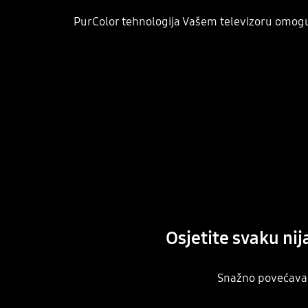
PurColor tehnologija Vašem televizoru omoguć
Osjetite svaku nij
Snažno povećavanj