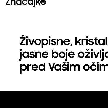
Značajke
Živopisne, krista
jasne boje oživlj
pred Vašim oči