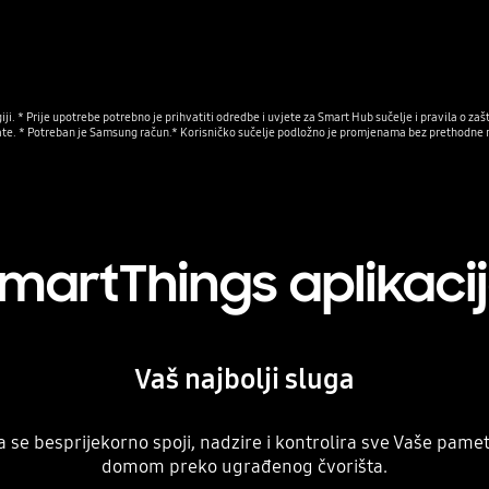
i. * Prije upotrebe potrebno je prihvatiti odredbe i uvjete za Smart Hub sučelje i pravila o zašt
ate. * Potreban je Samsung račun.* Korisničko sučelje podložno je promjenama bez prethodne 
martThings aplikaci
Vaš najbolji sluga
a se besprijekorno spoji, nadzire i kontrolira sve Vaše pame
domom preko ugrađenog čvorišta.