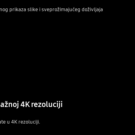
og prikaza slike i sveprožimajućeg doživljaja
ažnoj 4K rezoluciji
e u 4K rezoluciji.
Playing video