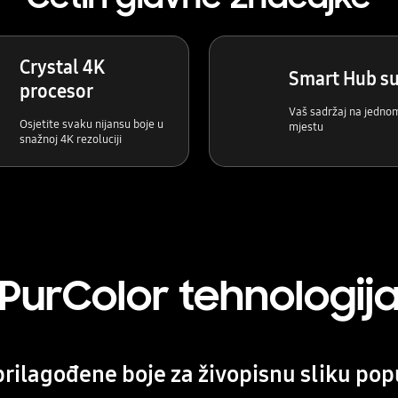
Crystal 4K
Smart Hub su
procesor
Vaš sadržaj na jedno
Osjetite svaku nijansu boje u
mjestu
snažnoj 4K rezoluciji
PurColor tehnologij
prilagođene boje za živopisnu sliku pop