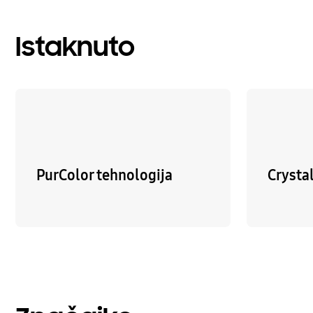
Istaknuto
PurColor tehnologija
Crysta