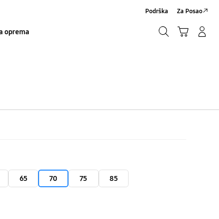
Podrška
Za Posao
Traži
Košarica
Prijavite se/Registrirajte se
a oprema
Traži
65
70
75
85