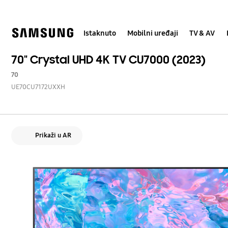
Skip
Skip
to
to
content
accessibility
help
Istaknuto
Mobilni uređaji
TV & AV
70" Crystal UHD 4K TV CU7000 (2023)
70
UE70CU7172UXXH
Prikaži u AR