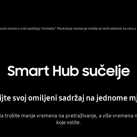
ovati ovisno o vrsti sadržaja i formata.* Povećanje rezolucije možda se neće odnositi na vezu s
Smart Hub sučelje
ijte svoj omiljeni sadržaj na jednome m
 da trošite manje vremena na pretraživanje, a više vremena na
koje volite.