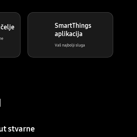
SmartThings
čelje
aplikacija
me
Vaš najbolji sluga
a
ut stvarne