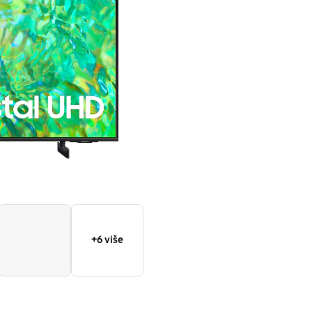
TV
+6 više