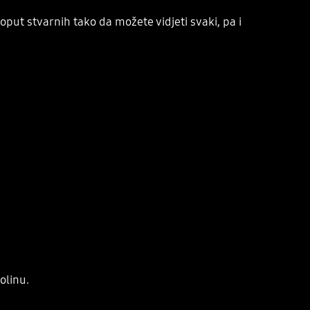
poput stvarnih tako da možete vidjeti svaki, pa i
olinu.
Playing video