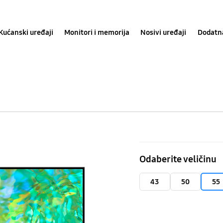
Kućanski uređaji
Monitori i memorija
Nosivi uređaji
Dodatn
55"
CU8000
Odaberite veličinu
Crystal
UHD
43
50
55
4K
Smart