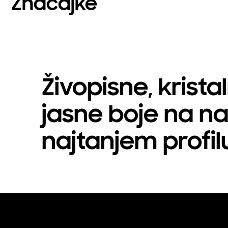
Značajke
Živopisne, krista
jasne boje na 
najtanjem profi