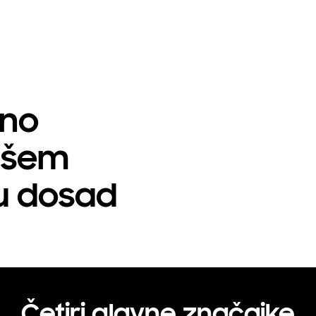
lno
našem
lu dosad
Četiri glavne značajke