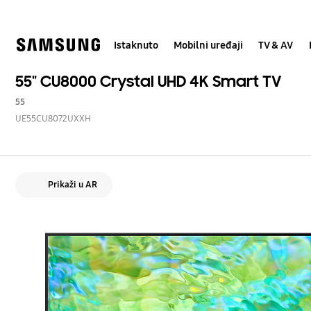
Skip
Skip
to
to
content
accessibility
help
Istaknuto
Mobilni uređaji
TV & AV
55" CU8000 Crystal UHD 4K Smart TV
55
UE55CU8072UXXH
Prikaži u AR