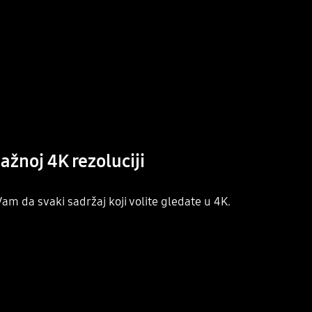
ažnoj 4K rezoluciji
m da svaki sadržaj koji volite gledate u 4K.
Playing video