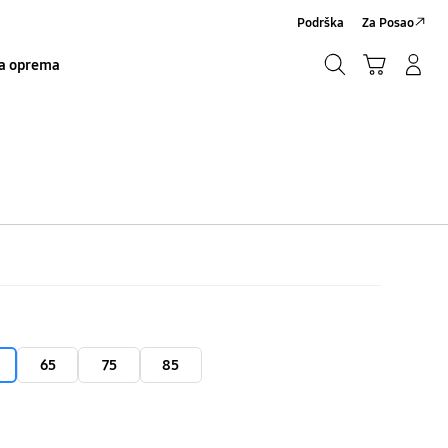
Podrška
Za Posao
Traži
Košarica
Prijavite se/Registrirajte se
a oprema
Traži
65
75
85