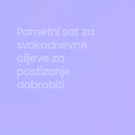
Pametni sat za
svakodnevne
ciljeve za
postizanje
dobrobiti