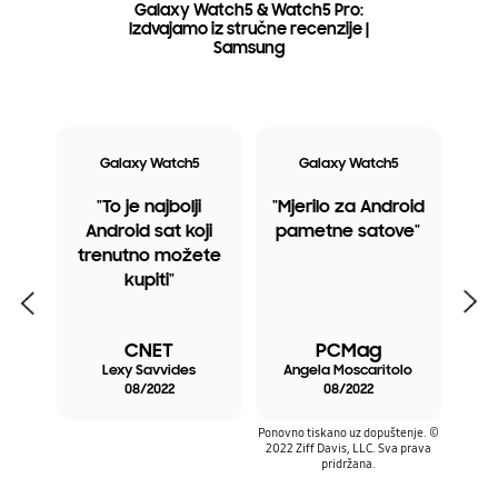
Galaxy Watch5 & Watch5 Pro:
Izdvajamo iz stručne recenzije |
Samsung
ro
Galaxy Watch5
Galaxy Watch5
G
l
"To je najbolji
"Mjerilo za Android
"Ak
inu
Android sat koji
pametne satove"
tr
a
trenutno možete
kupiti"
mog
Previous
Next
e
CNET
PCMag
ye
Lexy Savvides
Angela Moscaritolo
C
08/2022
08/2022
Ponovno tiskano uz dopuštenje. ©
2022 Ziff Davis, LLC. Sva prava
pridržana.