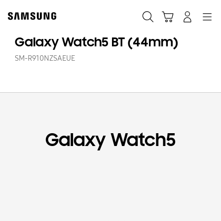
Skip
Skip
to
to
Traži
Košarica
Navigation
Prijavite se
content
accessibility
help
Galaxy Watch5 BT (44mm)
SM-R910NZSAEUE
Galaxy Watch5