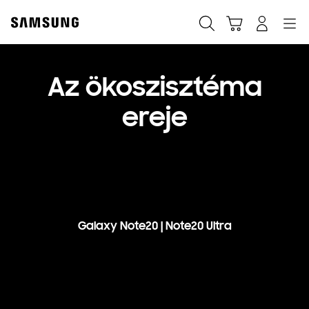
Skip
to
Keresés
Kosár
Bejelentkezés
Navigation
content
Az ökoszisztéma
ereje
Galaxy Note20 | Note20 Ultra