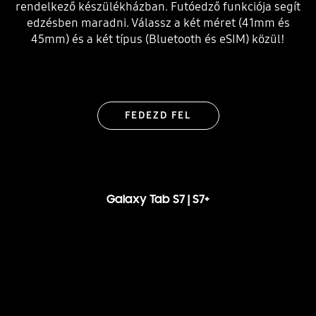
rendelkező készülékházban. Futóedző funkciója segít
edzésben maradni. Válassz a két méret (41mm és
45mm) és a két típus (Bluetooth és eSIM) közül!
FEDEZD FEL
Galaxy Tab S7 | S7+