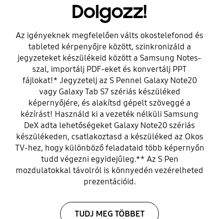
Dolgozz!
Az igényeknek megfelelően válts okostelefonod és
tableted kérpenyőjre között, szinkronizáld a
jegyzeteket készülékeid között a Samsung Notes-
szal, importálj PDF-eket és konvertálj PPT
fájlokat!* Jegyzetelj az S Pennel Galaxy Note20
vagy Galaxy Tab S7 szériás készüléked
képernyőjére, és alakítsd gépelt szöveggé a
kézírást! Használd ki a vezeték nélküli Samsung
DeX adta lehetőségeket Galaxy Note20 szériás
készülékeden, csatlakoztasd a készüléked az Okos
TV-hez, hogy különböző feladataid több képernyőn
tudd végezni egyidejűleg.** Az S Pen
mozdulatokkal távolról is könnyedén vezérelheted
prezentációid.
TUDJ MEG TÖBBET