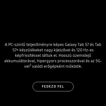
A PC-szintű teljesítményre képes Galaxy Tab S7 és Tab
S7+ készülékeket nagy kijelzővel és 120 Hz-es
képfrissítéssel láttuk el. Hosszú üzemidejű
akkumulátorával, hipergyors processzorával és az 5G-
2
vel
valódi erőgépként működik.
FEDEZD FEL