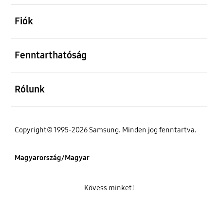
kinyitás
Fiók
kinyitás
Fenntarthatóság
kinyitás
Rólunk
Copyright© 1995-2026 Samsung. Minden jog fenntartva.
Magyarország/Magyar
Kövess minket!