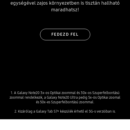
egységével zajos környezetben is tisztán hallható
maradhatsz!
FEDEZD FEL
1. A Galaxy Note20 3x-os Optikai zoommal és 30x-os Szuperfelbontású
zoommal rendelkezik, a Galaxy Note20 Ultra pedig 5x-ös Optikai zoomal
és 50x-es Szuperfelbontású zoommal.
2. Kizárólag a Galaxy Tab S7+ készülék érhető el 5G-s verzióban is.