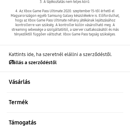
3. A tájékoztatás nem teljes körű.
4. Az Xbox Game Pass Ultimate 2020. szeptember 15-től érhető el
Magyarországon egyéb Samsung Galaxy készülékekre is. Előfordulhat,
hogy az Xbox Game Pass Ultimate néhány játékának lejátszásához
kontrollerre van szükség. A kontroller külön vásárolható meg. A
streaming sebessége a szolgáltatótól, a szerver csatlakozásától és más
tényezőktől függően változhat. Xbox Game Pass tagság szükséges.
Kattints ide, ha szeretnél elállni a szerződéstől.
Elállás a szerződéstől
kinyitás
Footer Navigation
Vásárlás
kinyitás
Termék
kinyitás
Támogatás