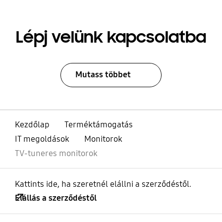
Lépj velünk kapcsolatba
Mutass többet
Kezdőlap
Terméktámogatás
IT megoldások
Monitorok
TV-tuneres monitorok
Kattints ide, ha szeretnél elállni a szerződéstől.
Elállás a szerződéstől
kinyitás
Footer Navigation