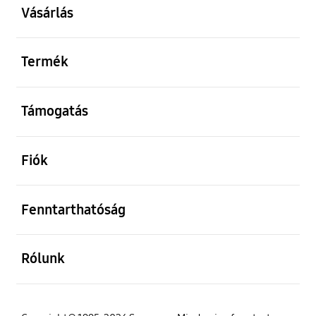
Vásárlás
kinyitás
Termék
kinyitás
Támogatás
kinyitás
Fiók
kinyitás
Fenntarthatóság
kinyitás
Rólunk