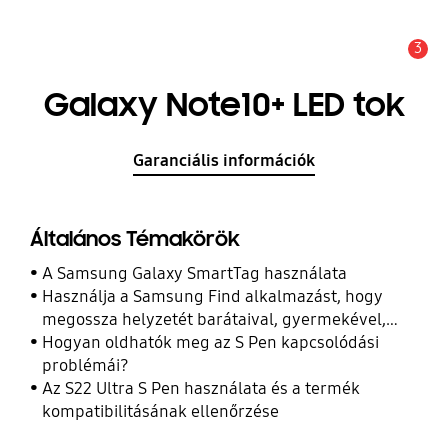
3
Értesítés
Galaxy Note10+ LED tok
Garanciális információk
Általános Témakörök
A Samsung Galaxy SmartTag használata
Használja a Samsung Find alkalmazást, hogy
megossza helyzetét barátaival, gyermekével,
családjával és más kapcsolataival
Hogyan oldhatók meg az S Pen kapcsolódási
problémái?
Az S22 Ultra S Pen használata és a termék
kompatibilitásának ellenőrzése