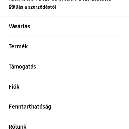
Elállás a szerződéstől
kinyitás
Footer Navigation
Vásárlás
kinyitás
Termék
kinyitás
Támogatás
kinyitás
Fiók
kinyitás
Fenntarthatóság
kinyitás
Rólunk