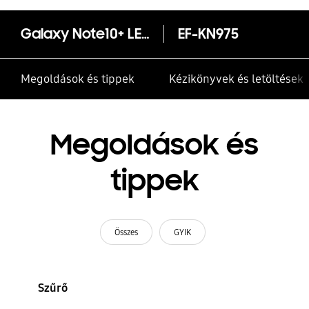
Galaxy Note10+ LED tok
EF-KN975
Megoldások és tippek
Kézikönyvek és letöltések
Megoldások és
tippek
Összes
GYIK
Szűrő