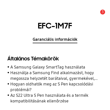
3
Értesítés
EFC-1M7F
Garanciális információk
Általános Témakörök
A Samsung Galaxy SmartTag használata
Használja a Samsung Find alkalmazást, hogy
megossza helyzetét barátaival, gyermekével,
családjával és más kapcsolataival
Hogyan oldhatók meg az S Pen kapcsolódási
problémái?
Az S22 Ultra S Pen használata és a termék
kompatibilitásának ellenőrzése