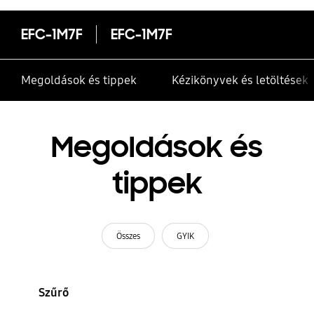
EFC-1M7F
EFC-1M7F
Megoldások és tippek
Kézikönyvek és letöltések
Megoldások és
tippek
Összes
GYIK
Szűrő