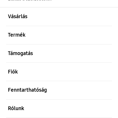
kinyitás
Footer Navigation
Vásárlás
kinyitás
Termék
kinyitás
Támogatás
kinyitás
Fiók
kinyitás
Fenntarthatóság
kinyitás
Rólunk