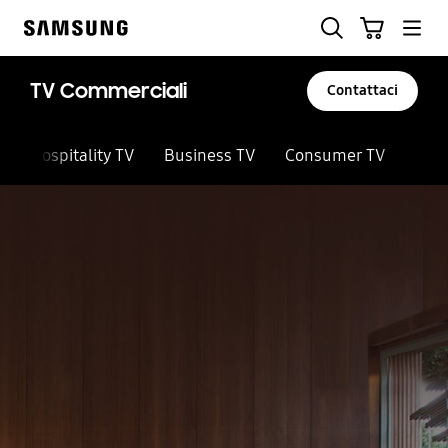
Skip
Ricerca
Carrello
to
Samsung
content
TV Commerciali
Contattaci
Hospitality TV
Business TV
Consumer TV
Vedi
Interrompi la presentazione automatica