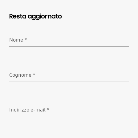
Resta aggiornato
Nome
*
Richiesto
Cognome
*
Richiesto
Indirizzo e-mail
*
Richiesto