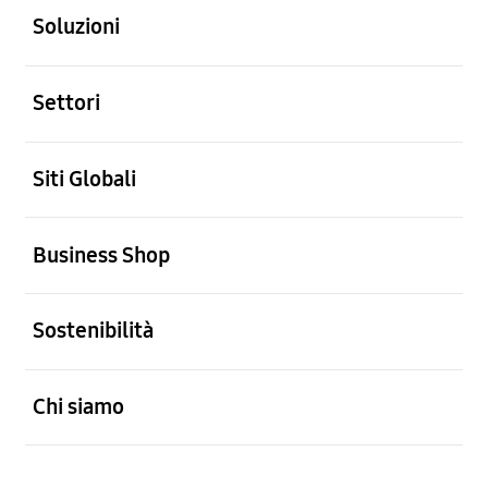
Soluzioni
Aperto
Settori
Aperto
Siti Globali
Aperto
Business Shop
Aperto
Sostenibilità
Aperto
Chi siamo