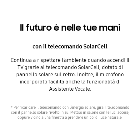
Il futuro è nelle tue mani
con il telecomando SolarCell
Continua a rispettare l’ambiente quando accendi il
TV grazie al telecomando SolarCell, dotato di
pannello solare sul retro. Inoltre, il microfono
incorporato facilita anche la funzionalità di
Assistente Vocale.
* Per ricaricare il telecomando con l’energia solare, gira il telecomando
con il pannello solare rivolto in su. Mettilo in salone con le luci accese,
oppure vicino a una finestra a prendere un po’ di luce naturale.