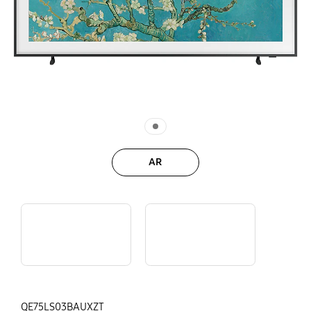
AR
Matte Display: scoprilo
The Frame x Louvre: il TV perfetto per ammirare i capolavori
QE75LS03BAUXZT