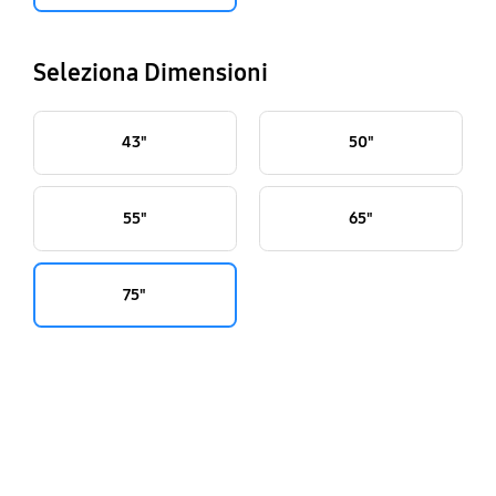
Seleziona Dimensioni
43"
50"
55"
65"
75"
key features