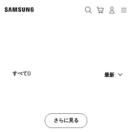
Skip
Skip
to
to
カート
検索する
ログイン
ナビゲーション
content
accessibility
help
すべて(
)
最新
さらに見る