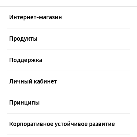
Открыто
Footer Navigation
Интернет-магазин
Открыто
Продукты
Открыто
Поддержка
Открыто
Личный кабинет
Открыто
Принципы
Открыто
Корпоративное устойчивое развитие