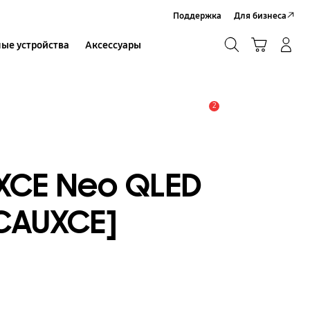
Поддержка
Для бизнеса
Поиск
Корзина
ые устройства
Аксессуары
Вход в систему/Регистрация
Поиск
2
Оповещение
CE Neo QLED
CAUXCE]