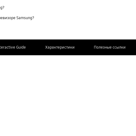
ng?
елевизоре Samsung?
teractive Guide
Характеристики
Полезные ссылки
СВЯЖИТЕСЬ
Дополнительная информация
С НАМИ