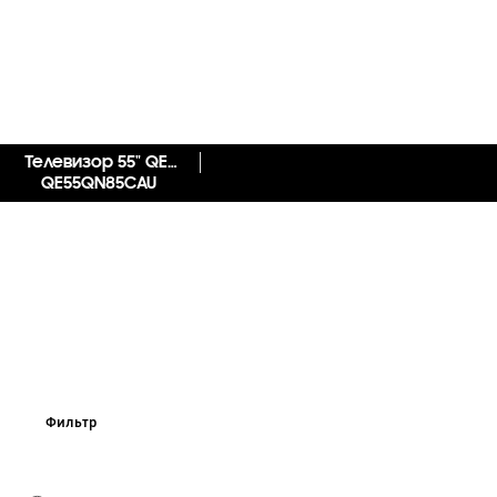
Телевизор 55" QE55QN85CAUXCE Neo QLED 4K
QE55QN85CAU
Фильтр