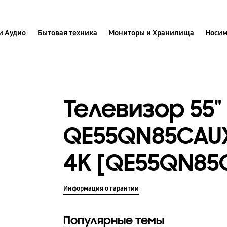
и Аудио
Бытовая техника
Мониторы и Хранилища
Носим
Телевизор 55"
QE55QN85CAUX
4K [QE55QN85
Информация о гарантии
Популярные темы