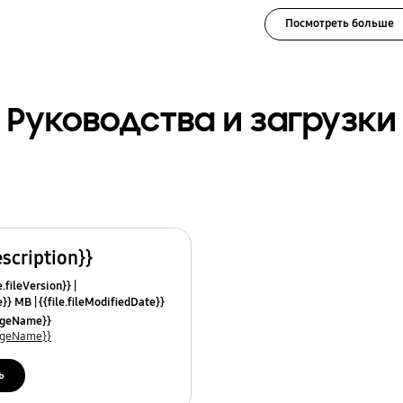
Посмотреть больше
Руководства и загрузки
escription}}
e.fileVersion}}
ze}} MB
{{file.fileModifiedDate}}
mes}}
uageName}}
uageName}}
ь