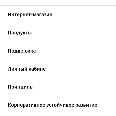
Открыто
Footer Navigation
Интернет-магазин
Открыто
Продукты
Открыто
Поддержка
Открыто
Личный кабинет
Открыто
Принципы
Открыто
Корпоративное устойчивое развитие