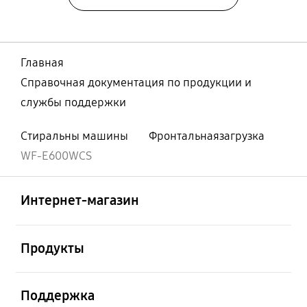
Главная
Справочная документация по продукции и
службы поддержки
Стиральны машины
Фронтальнаязагрузка
WF-E600WCS
Открыто
Footer Navigation
Интернет-магазин
Открыто
Продукты
Открыто
Поддержка