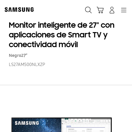
Skip
to
Búsqueda
Carrito
Navegación
Iniciar sesión
content
Monitor inteligente de 27" con
aplicaciones de Smart TV y
conectividad móvil
Negro
27”
LS27AM500NLXZP
Mo
in
d
27