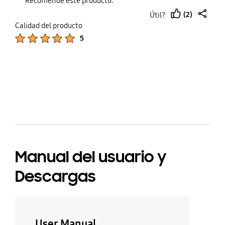
Recomendé este producto.
(2)
Útil?
thumb
share
Calidad del producto
up
Product Ratings :
5
bazaarvoice Certification Label
Manual del usuario y
Descargas
User Manual