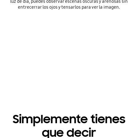
luz de día, puedes observar escenas oscuras y arenosas sin
entrecerrar los ojos y tensarlos para ver la imagen.
Brillo óptimo para cualquier ambiente
Playing video
Simplemente tienes
que decir