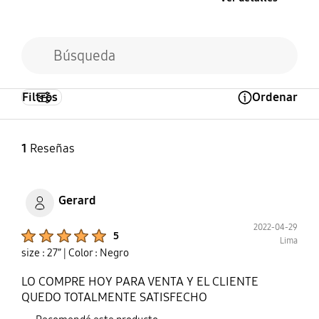
LAN inalámbrico
Bluetooth
integrado
Sí (BT4.2)
Sí (wifi 5)
Filtros
Ordenar
Open Tooltip Layer
1
Reseñas
Gerard
2022-04-29
Product Ratings :
5
Lima
size : 27”
| Color : Negro
LO COMPRE HOY PARA VENTA Y EL CLIENTE
QUEDO TOTALMENTE SATISFECHO