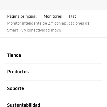
Página principal
Monitores
Flat
Monitor inteligente de 27" con aplicaciones de
Smart TV y conectividad móvil
abierto
Footer Navigation
Tienda
abierto
Productos
abierto
Soporte
abierto
Sustentabilidad