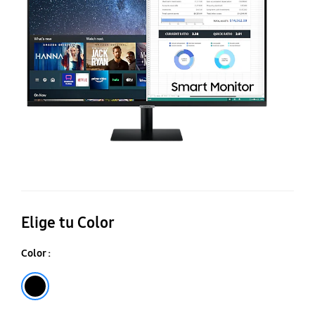
c
ap
d
S
T
y
co
mó
Elige tu Color
Color :
Negro