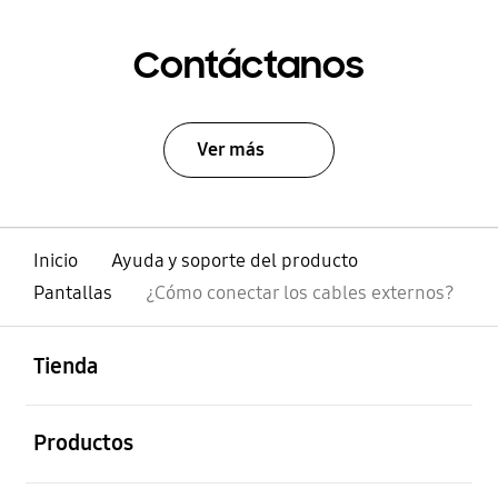
Contáctanos
Ver más
Inicio
Ayuda y soporte del producto
Pantallas
¿Cómo conectar los cables externos?
abierto
Footer Navigation
Tienda
abierto
Productos
abierto