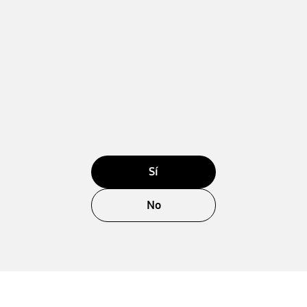
Sí
No