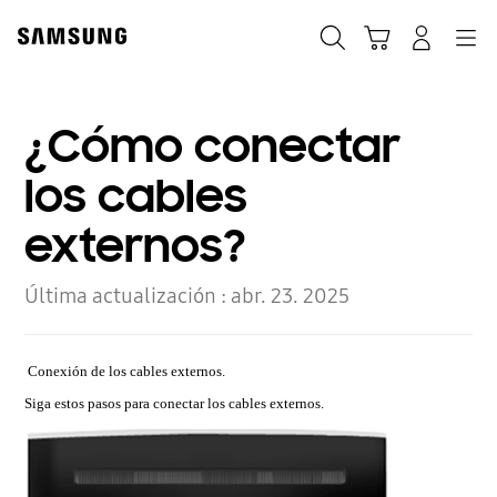
Skip
to
Búsqueda
Carrito
Navegación
Iniciar sesión
content
¿Cómo conectar
los cables
externos?
Última actualización :
abr. 23. 2025
Conexión de los cables externos.
Siga estos pasos para conectar los cables externos.