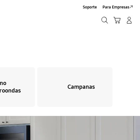
Soporte
Para Empresas
Búsqueda
Carrito
Iniciar sesión/Sign-Up
Búsqueda
no
Campanas
roondas