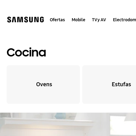
Skip
to
content
Ofertas
Mobile
TV y AV
Electrodom
Cocina
Ovens
Estufas
Detener presentación automática de diapositivas