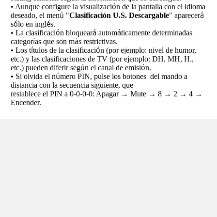
ó
•
Aunque configure la visualizaci
n de la pantalla con el idioma
ú
á
deseado, el men
"
Clasificación
U.S. Descargable
" aparecer
ó
é
s
lo en ingl
s.
ó
á
á
•
La clasificaci
n bloquear
autom
ticamente determinadas
í
á
categor
as que son m
s restrictivas.
í
ó
•
Los t
tulos de la clasificaci
n (por ejemplo: nivel de humor,
etc.) y las clasificaciones de TV (por
ejemplo: DH, MH, H.,
ú
ó
etc.) pueden diferir seg
n el canal de emisi
n.
ú
•
Si olvida el n
mero PIN, pulse los botones del mando a
distancia con la secuencia siguiente, que
restablece el PIN a 0-0-0-0: Apagar
→
Mute
→
8
→
2
→
4
→
Encender.