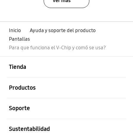
Ver más
Inicio
Ayuda y soporte del producto
Pantallas
Para que funciona el V-Chip y comó se usa?
abierto
Footer Navigation
Tienda
abierto
Productos
abierto
Soporte
abierto
Sustentabilidad