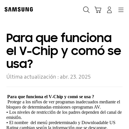
Skip
to
Búsqueda
Carrito
Navegación
Iniciar sesión
content
Para que funciona
el V-Chip y comó se
usa?
Última actualización :
abr. 23. 2025
Para que funciona el V-Chip y comó se usa ?
ñ
Protege a los ni
os de ver programas inadecuados mediante el
bloqueo de determinadas emisiones oprogramas AV.
ó
•
Los niveles de restricci
n de los padres dependen del canal de
ó
emisi
n.
ú
•
El nombre del men
predeterminado y Downloadable US
ú
ó
Rating cambian seg
n la informaci
n
que se descargue.