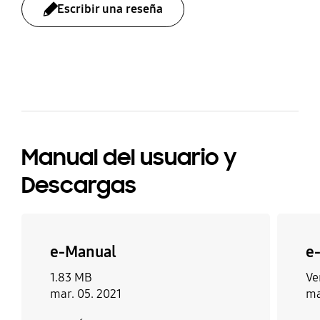
Escribir una reseña
Velocidad de
actualización
bazaarvoice Certification Label
100Hz
Manual del usuario y
Descargas
e-Manual
e
1.83 MB
Ve
mar. 05. 2021
ma