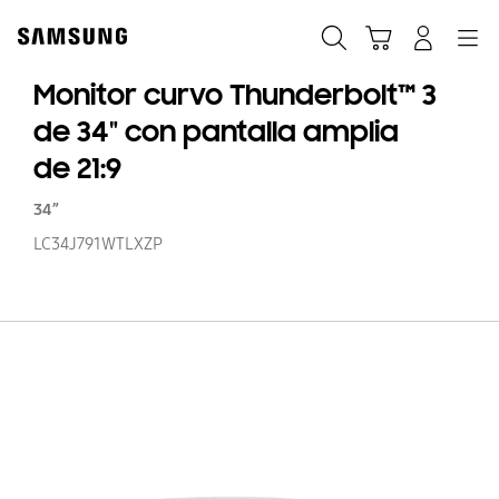
Skip
to
Búsqueda
Carrito
Navegación
Iniciar sesión
content
Monitor curvo Thunderbolt™ 3
de 34" con pantalla amplia
de 21:9
34”
LC34J791WTLXZP
Mo
cu
Th
3