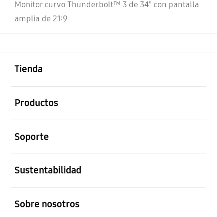
Monitor curvo Thunderbolt™ 3 de 34" con pantalla
amplia de 21:9
abierto
Footer Navigation
Tienda
abierto
Productos
abierto
Soporte
abierto
Sustentabilidad
abierto
Sobre nosotros