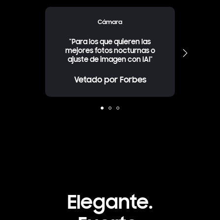
Cámara
"Para los que quieren las
"L
mejores fotos nocturnas o
smartp
Siguiente
ajuste de imagen con IAI"
Vetado por Forbes
Elegante.