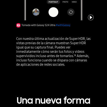
reproducir
Tomada with Galaxy S24 Ultra
#withGalaxy
Con nuestra última actualización de Super HDR, las
vistas previas de la cámara muestran Super HDR
igual que su captura final. Puedes ver
inmediatamente cómo serán tus fotos y videos
supervívidos incluso antes de tomarlos.
Además,
18
incluso funciona cuando se dispara con cámaras
de aplicaciones de redes sociales.
Una nueva forma