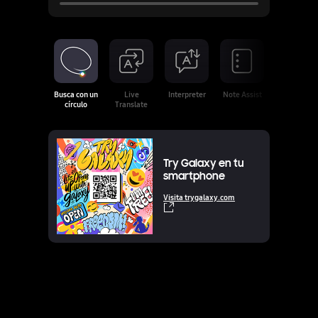
Busca con un
Live
Interpreter
Note Assist
Photo Assis
círculo
Translate
Try Galaxy en tu
smartphone
Visita trygalaxy.com