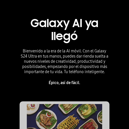
Galaxy AI ya
llegó
Bienvenido a la era de la AI móvil. Con el Galaxy
S24 Ultra en tus manos, puedes dar rienda suelta a
nuevos niveles de creatividad, productividad y
posibilidades, empezando por el dispositivo más
importante de tu vida. Tu teléfono inteligente.
Épico, así de fácil.
Una llamada telefónica se traduce en tiempo real. El diálogo se muestra en pantalla como una conversación de texto en dos idiomas.
Blog abierto en aplicación web. Superposición de Google en aplicación. La S Pen se utiliza para marcar con un círculo el texto en la página del blog: papas en espiral. Los resultados de búsqueda en ventana emergente en la aplicación. La S Pen se utiliza para arrastrar los resultados hacia arriba a una pantalla completa de los resultados de Google Search.