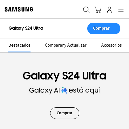
Skip
to
Búsqueda
Carrito
Navegación
Iniciar sesión
content
Galaxy S24 Ultra
Comprar
Destacados
Comparar y Actualizar
Accesorios
Galaxy S24 Ultra
Comprar