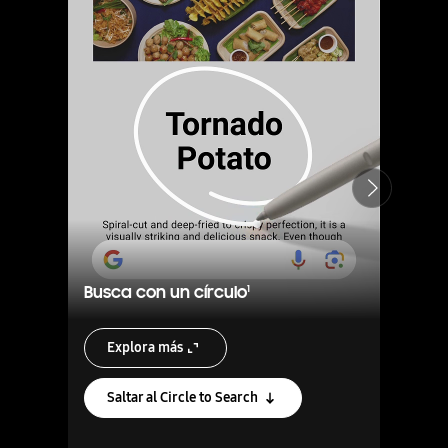
Siguiente
Busca con un círculo
1
Explora más
Saltar al Circle to Search