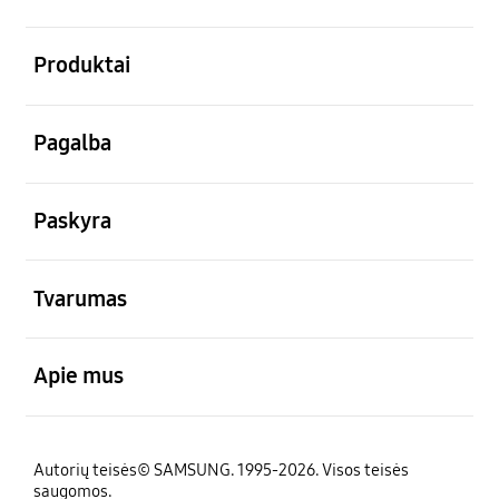
atviras
Produktai
atviras
Pagalba
atviras
Paskyra
atviras
Tvarumas
atviras
Apie mus
Autorių teisės© SAMSUNG. 1995-2026. Visos teisės
saugomos.