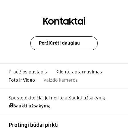
Kontaktai
Peržiūrėti daugiau
Pradžios puslapis
Klientų aptarnavimas
Foto ir Video
Vaizdo kameros
Spustelėkite čia, jei norite atšaukti užsakymą.
Atšaukti užsakymą
atviras
Footer Navigation
Protingi būdai pirkti