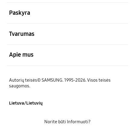
atviras
Paskyra
atviras
Tvarumas
atviras
Apie mus
Autorių teisės© SAMSUNG. 1995-2026. Visos teisės
saugomos.
Lietuva/Lietuvių
Norite būti Informuoti?