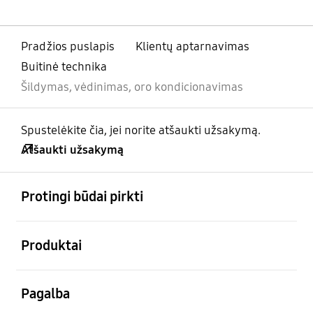
Pradžios puslapis
Klientų aptarnavimas
Buitinė technika
Šildymas, vėdinimas, oro kondicionavimas
Spustelėkite čia, jei norite atšaukti užsakymą.
Atšaukti užsakymą
atviras
Footer Navigation
Protingi būdai pirkti
atviras
Produktai
atviras
Pagalba