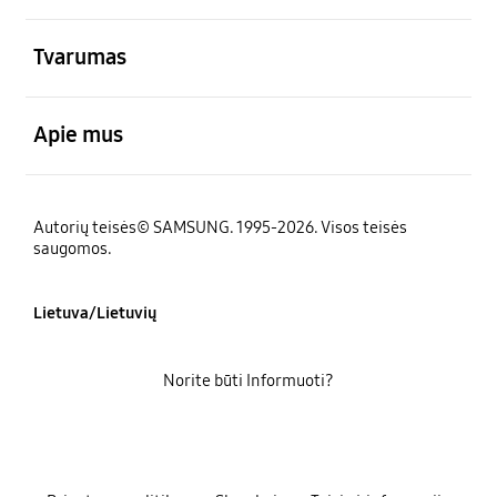
atviras
Tvarumas
atviras
Apie mus
Autorių teisės© SAMSUNG. 1995-2026. Visos teisės
saugomos.
Lietuva/Lietuvių
Norite būti Informuoti?