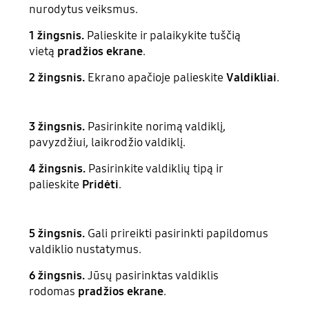
nurodytus veiksmus.
1 žingsnis.
Palieskite ir palaikykite tuščią
vietą
pradžios ekrane
.
2 žingsnis.
Ekrano apačioje palieskite
Valdikliai
.
3 žingsnis.
Pasirinkite norimą valdiklį,
pavyzdžiui, laikrodžio valdiklį.
4 žingsnis.
Pasirinkite valdiklių tipą ir
palieskite
Pridėti
.
5 žingsnis.
Gali prireikti pasirinkti papildomus
valdiklio nustatymus.
6 žingsnis.
Jūsų pasirinktas valdiklis
rodomas
pradžios ekrane
.