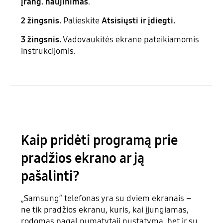
įrang. naujinimas
.
2 žingsnis.
Palieskite
Atsisiųsti ir įdiegti.
3 žingsnis.
Vadovaukitės ekrane pateikiamomis
instrukcijomis.
Kaip pridėti programą prie
pradžios ekrano ar ją
pašalinti?
„Samsung“ telefonas yra su dviem ekranais –
ne tik pradžios ekranu, kuris, kai įjungiamas,
rodomas pagal numatytąjį nustatymą, bet ir su