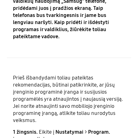
valdiklių naudojimą „Samsug“ telefone,
pridėdami juos į pradžios ekraną. Taip
telefonas bus tvarkingesnis ir jame bus
lengviau naršyti. Kaip pridėti ir išdėstyti
programas ir valdiklius, žiūrėkite toliau
pateiktame vadove.
Prieš išbandydami toliau pateiktas
rekomendacijas, būtinai patikrinkite, ar jūsų
įrenginio programinė įranga ir susijusios
programėlės yra atnaujintos į naujausią versiją.
Jei norite atnaujinti savo mobiliojo įrenginio
programinę įrangą, atlikite toliau nurodytus
veiksmus.
1 žingsnis.
Eikite į
Nustatymai
>
Program.