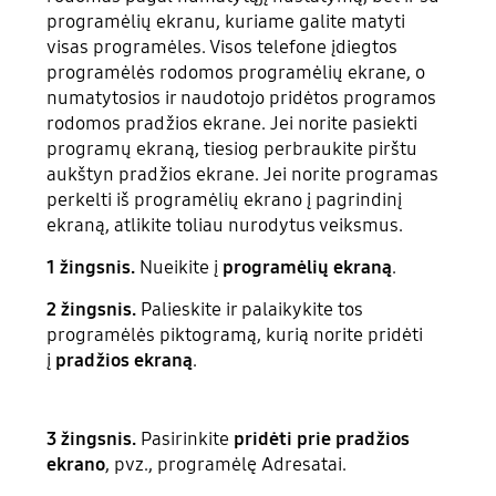
programėlių ekranu, kuriame galite matyti
visas programėles. Visos telefone įdiegtos
programėlės rodomos programėlių ekrane, o
numatytosios ir naudotojo pridėtos programos
rodomos pradžios ekrane. Jei norite pasiekti
programų ekraną, tiesiog perbraukite pirštu
aukštyn pradžios ekrane. Jei norite programas
perkelti iš programėlių ekrano į pagrindinį
ekraną, atlikite toliau nurodytus veiksmus.
1 žingsnis.
Nueikite į
programėlių ekraną
.
2 žingsnis.
Palieskite ir palaikykite tos
programėlės piktogramą, kurią norite pridėti
į
pradžios ekraną
.
3 žingsnis.
Pasirinkite
pridėti prie pradžios
ekrano
, pvz., programėlę Adresatai.