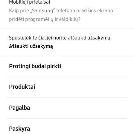
Mobilieji prietaisai
Kaip prie „Samsung“ telefono pradžios ekrano
pridėti programėlių ir valdiklių?
Spustelėkite čia, jei norite atšaukti užsakymą.
Atšaukti užsakymą
atviras
Footer Navigation
Protingi būdai pirkti
atviras
Produktai
atviras
Pagalba
atviras
Paskyra