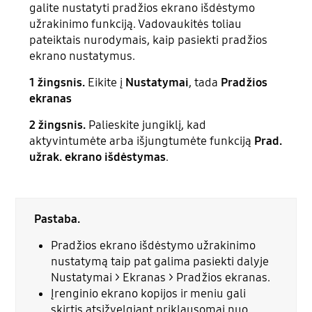
galite nustatyti pradžios ekrano išdėstymo
užrakinimo funkciją. Vadovaukitės toliau
pateiktais nurodymais, kaip pasiekti pradžios
ekrano nustatymus.
1 žingsnis.
Eikite į
Nustatymai
, tada
Pradžios
ekranas
2 žingsnis.
Palieskite jungiklį, kad
aktyvintumėte arba išjungtumėte funkciją
Prad.
užrak. ekrano išdėstymas
.
Pastaba.
Pradžios ekrano išdėstymo užrakinimo
nustatymą taip pat galima pasiekti dalyje
Nustatymai > Ekranas > Pradžios ekranas.
Įrenginio ekrano kopijos ir meniu gali
skirtis atsižvelgiant priklausomai nuo