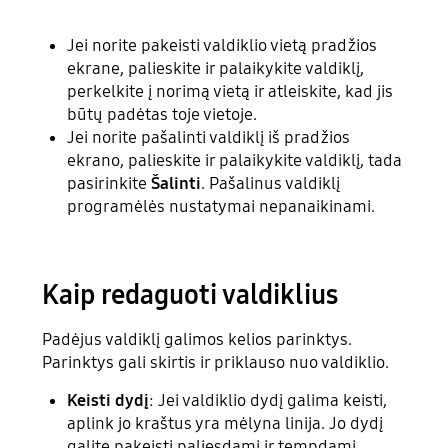
Jei norite pakeisti valdiklio vietą pradžios
ekrane, palieskite ir palaikykite valdiklį,
perkelkite į norimą vietą ir atleiskite, kad jis
būtų padėtas toje vietoje.
Jei norite pašalinti valdiklį iš pradžios
ekrano, palieskite ir palaikykite valdiklį, tada
pasirinkite
Šalinti
. Pašalinus valdiklį
programėlės nustatymai nepanaikinami.
Kaip redaguoti valdiklius
Padėjus valdiklį galimos kelios parinktys.
Parinktys gali skirtis ir priklauso nuo valdiklio.
Keisti dydį
: Jei valdiklio dydį galima keisti,
aplink jo kraštus yra mėlyna linija. Jo dydį
galite pakeisti paliesdami ir tempdami