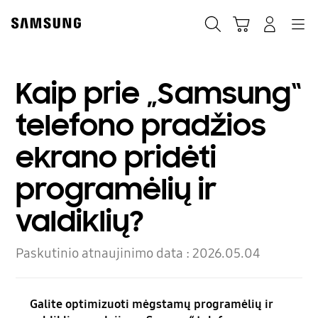
Skip
to
Paieška
Vežimėlis
Prisijungti
Navigation
content
Kaip prie „Samsung“
telefono pradžios
ekrano pridėti
programėlių ir
valdiklių?
Paskutinio atnaujinimo data :
2026.05.04
Galite optimizuoti mėgstamų programėlių ir