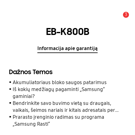
3
Įspėjimas
EB-K800B
Informacija apie garantiją
Dažnos Temos
Akumuliatoriaus bloko saugos patarimus
Iš kokių medžiagų pagaminti „Samsung“
gaminiai?
Bendrinkite savo buvimo vietą su draugais,
vaikais, šeimos nariais ir kitais adresatais per
programą „Samsung Rasti“
Prarasto įrenginio radimas su programa
„Samsung Rasti“