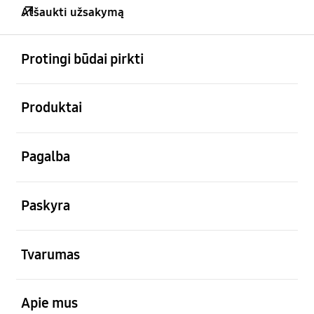
Atšaukti užsakymą
atviras
Footer Navigation
Protingi būdai pirkti
atviras
Produktai
atviras
Pagalba
atviras
Paskyra
atviras
Tvarumas
atviras
Apie mus