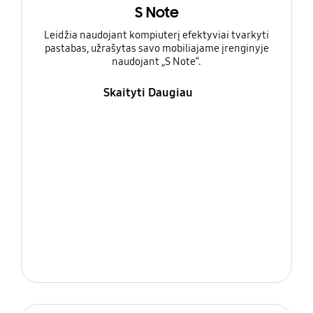
S Note
Leidžia naudojant kompiuterį efektyviai tvarkyti
pastabas, užrašytas savo mobiliajame įrenginyje
naudojant „S Note“.
Skaityti Daugiau