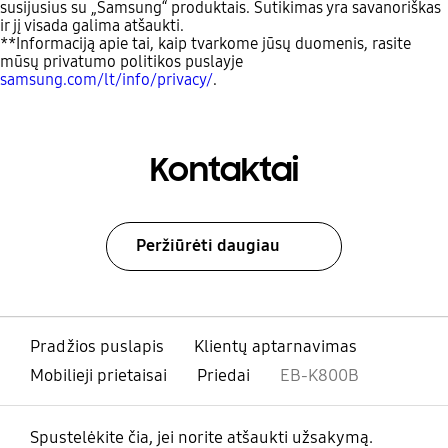
susijusius su „Samsung“ produktais. Sutikimas yra savanoriškas
ir jį visada galima atšaukti.
**Informaciją apie tai, kaip tvarkome jūsų duomenis, rasite
mūsų privatumo politikos puslayje
samsung.com/lt/info/privacy/
.
Kontaktai
Peržiūrėti daugiau
Pradžios puslapis
Klientų aptarnavimas
Mobilieji prietaisai
Priedai
EB-K800B
Spustelėkite čia, jei norite atšaukti užsakymą.