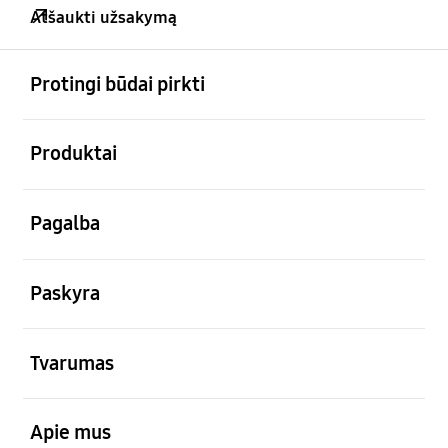
Atšaukti užsakymą
atviras
Footer Navigation
Protingi būdai pirkti
atviras
Produktai
atviras
Pagalba
atviras
Paskyra
atviras
Tvarumas
atviras
Apie mus