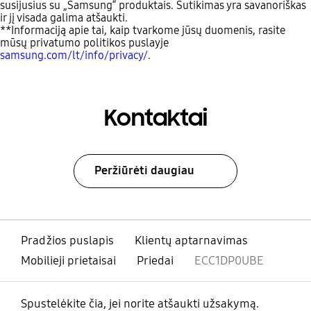
susijusius su „Samsung“ produktais. Sutikimas yra savanoriškas
ir jį visada galima atšaukti.
**Informaciją apie tai, kaip tvarkome jūsų duomenis, rasite
mūsų privatumo politikos puslayje
samsung.com/lt/info/privacy/
.
Kontaktai
Peržiūrėti daugiau
Pradžios puslapis
Klientų aptarnavimas
Mobilieji prietaisai
Priedai
ECC1DP0UBE
Spustelėkite čia, jei norite atšaukti užsakymą.