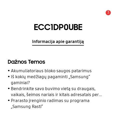
3
Įspėjimas
ECC1DP0UBE
Informacija apie garantiją
Dažnos Temos
Akumuliatoriaus bloko saugos patarimus
Iš kokių medžiagų pagaminti „Samsung“
gaminiai?
Bendrinkite savo buvimo vietą su draugais,
vaikais, šeimos nariais ir kitais adresatais per
programą „Samsung Rasti“
Prarasto įrenginio radimas su programa
„Samsung Rasti“