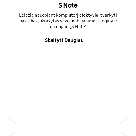
S Note
Leidžia naudojant kompiuterį efektyviai tvarkyti
pastabas, užrašytas savo mobiliajame įrenginyje
naudojant „S Note“.
Skaityti Daugiau