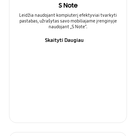
S Note
Leidžia naudojant kompiuterį efektyviai tvarkyti
pastabas, užrašytas savo mobiliajame įrenginyje
naudojant „S Note“.
Skaityti Daugiau