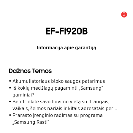
3
Įspėjimas
EF-FI920B
Informacija apie garantiją
Dažnos Temos
Akumuliatoriaus bloko saugos patarimus
Iš kokių medžiagų pagaminti „Samsung“
gaminiai?
Bendrinkite savo buvimo vietą su draugais,
vaikais, šeimos nariais ir kitais adresatais per
programą „Samsung Rasti“
Prarasto įrenginio radimas su programa
„Samsung Rasti“