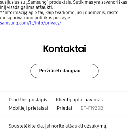
susijusius su „Samsung“ produktais. Sutikimas yra savanoriškas
ir jį visada galima atšaukti.
**Informaciją apie tai, kaip tvarkome jūsų duomenis, rasite
mūsų privatumo politikos puslayje
samsung.com/lt/info/privacy/
.
Kontaktai
Peržiūrėti daugiau
Pradžios puslapis
Klientų aptarnavimas
Mobilieji prietaisai
Priedai
EF-FI920B
Spustelėkite čia, jei norite atšaukti užsakymą.