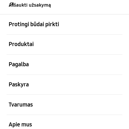
Atšaukti užsakymą
atviras
Footer Navigation
Protingi būdai pirkti
atviras
Produktai
atviras
Pagalba
atviras
Paskyra
atviras
Tvarumas
atviras
Apie mus