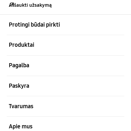
Atšaukti užsakymą
atviras
Footer Navigation
Protingi būdai pirkti
atviras
Produktai
atviras
Pagalba
atviras
Paskyra
atviras
Tvarumas
atviras
Apie mus