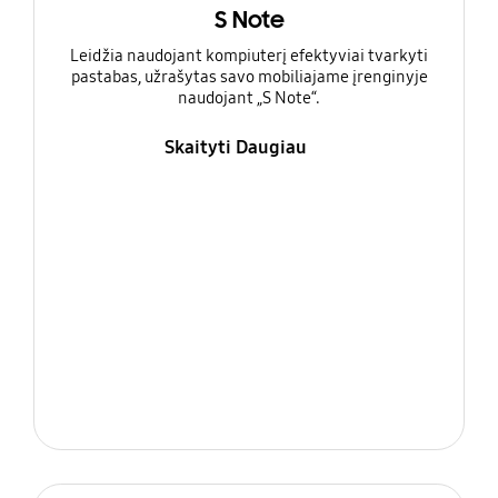
S Note
Leidžia naudojant kompiuterį efektyviai tvarkyti
pastabas, užrašytas savo mobiliajame įrenginyje
naudojant „S Note“.
Skaityti Daugiau