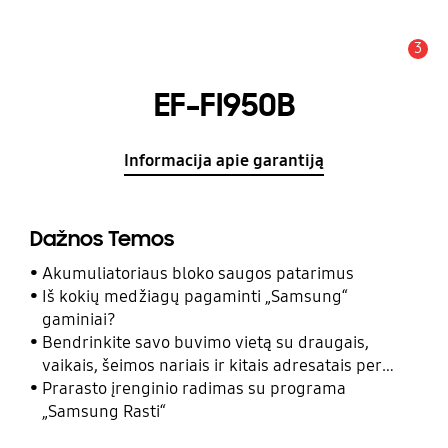
3
Įspėjimas
EF-FI950B
Informacija apie garantiją
Dažnos Temos
Akumuliatoriaus bloko saugos patarimus
Iš kokių medžiagų pagaminti „Samsung“
gaminiai?
Bendrinkite savo buvimo vietą su draugais,
vaikais, šeimos nariais ir kitais adresatais per
programą „Samsung Rasti“
Prarasto įrenginio radimas su programa
„Samsung Rasti“