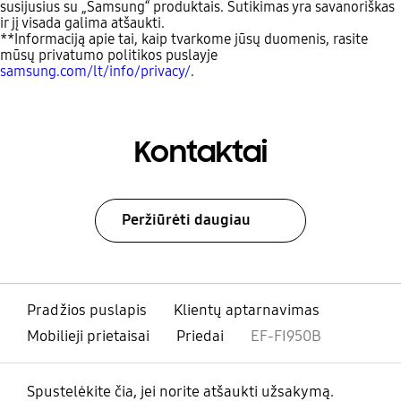
susijusius su „Samsung“ produktais. Sutikimas yra savanoriškas
ir jį visada galima atšaukti.
**Informaciją apie tai, kaip tvarkome jūsų duomenis, rasite
mūsų privatumo politikos puslayje
samsung.com/lt/info/privacy/
.
Kontaktai
Peržiūrėti daugiau
Pradžios puslapis
Klientų aptarnavimas
Mobilieji prietaisai
Priedai
EF-FI950B
Spustelėkite čia, jei norite atšaukti užsakymą.