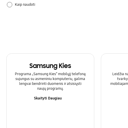
Kaip naudoti
Samsung Apps
Techninė įranga
Samsung Kies
Programa „Samsung Kies“ mobilųjį telefoną
Leidžia n
sujungus su asmeniniu kompiuteriu, galima
tvarky
lengvai bendrinti duomenis ir atsisiųsti
mobiliajam
naujų programų.
Skaityti Daugiau