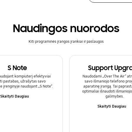
Naudingos nuorodos
Kiti programinės įrangos įrankiai ir paslaugos
S Note
Support Upgr
audojant kompiuterį efektyviai
Naudodami „Over The Air“ atn
ti pastabas, užrašytas savo
savo išmaniojo telefono pr
e įrenginyje naudojant „S Note“.
aparatinę įrangą. Tai papras
optimaliai išnaudoti išmanioj
Skaityti Daugiau
galimybes.
Skaityti Daugiau