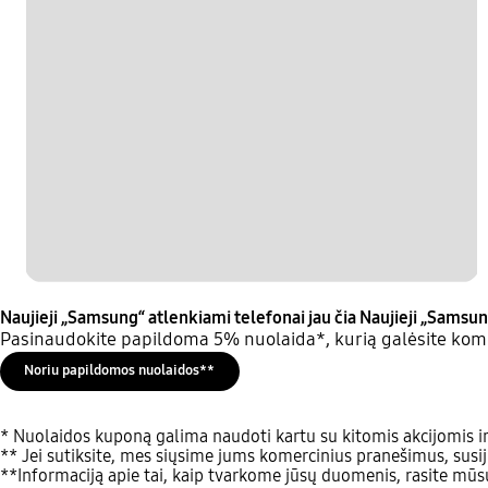
Naujieji „Samsung“ atlenkiami telefonai jau čia
Naujieji „Samsun
Pasinaudokite papildoma 5% nuolaida*, kurią galėsite komb
Noriu papildomos nuolaidos**
* Nuolaidos kuponą galima naudoti kartu su kitomis akcijomis ir
** Jei sutiksite, mes siųsime jums komercinius pranešimus, susij
**Informaciją apie tai, kaip tvarkome jūsų duomenis, rasite mū