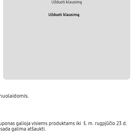
Užduoti klausimą
Užduoti klausimą
nuolaidomis.
ponas galioja visiems produktams iki š. m. rugpjūčio 23 d.
isada galima atšaukti.