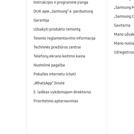
Instrukcijos ir programinė įranga
„Samsung 
DUK apie „Samsung“ e. parduotuvę
„Samsung 
Garantija
Savitarna
Užsakyti produkto remontą
Mano užsa
Teisinio reglamentavimo informacija
Mano nuola
Techninės priežiūros centrai
Užregistruo
Telefonų ekrano keitimo kaina
Nuotolinė pagalba
Pokalbis internetu (chat)
„WhatsApp“ žinutė
E. laiškas vykdomajam direktoriui
Prioritetinis aptarnavimas