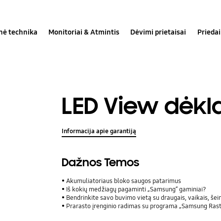
inė technika
Monitoriai & Atmintis
Dėvimi prietaisai
Priedai
LED View dėkl
Informacija apie garantiją
Dažnos Temos
Akumuliatoriaus bloko saugos patarimus
Iš kokių medžiagų pagaminti „Samsung“ gaminiai?
Bendrinkite savo buvimo vietą su draugais, vaikais, šeimos 
Prarasto įrenginio radimas su programa „Samsung Rast