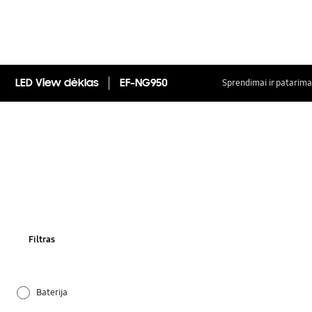
LED View dėklas
EF-NG950
Sprendimai ir patarima
Filtras
Baterija