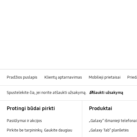
Pradžios puslapis
Klientų aptarnavimas
Mobilieji prietaisai
Pried
Spustelėkite čia, jei norite atšaukti užsakymą.
Atšaukti užsakymą
Footer Navigation
Protingi būdai pirkti
Produktai
Pasiūlymai ir akcijos
„Galaxy“ išmanieji telefonai
Pirkite be tarpininkų. Gaukite daugiau
„Galaxy Tab“ planšetės