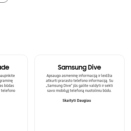
ade
Samsung Dive
aujinkite
Apsaugo asmeninę informaciją ir leidžia
ograminę
atkurti prarasto telefono informaciją. Su
tas būdas
„Samsung Dive“ jūs galite valdyti ir sekti
o telefono
savo mobilųjį telefoną nuotoliniu būdu.
Skaityti Daugiau