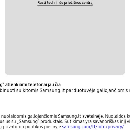
Rasti techninės priežiūros centrą
g“ atlenkiami telefonai jau čia
inuoti su kitomis Samsung.lt parduotuvėje galiojančiomis 
 nuolaidomis galiojančiomis Samsung.lt svetainėje. Nuolaidos ku
usius su „Samsung“ produktais. Sutikimas yra savanoriškas ir jį v
sų privatumo politikos puslayje
samsung.com/lt/info/privacy/
.