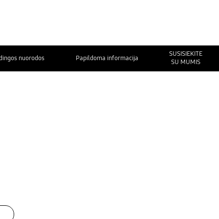
SUSISIEKITE
dingos nuorodos
Papildoma informacija
SU MUMIS