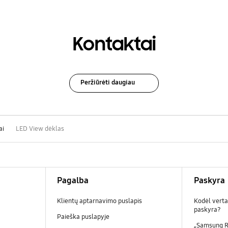
Kontaktai
Peržiūrėti daugiau
ai
LED View dėklas
Pagalba
Paskyra
Klientų aptarnavimo puslapis
Kodėl verta
paskyra?
Paieška puslapyje
„Samsung R