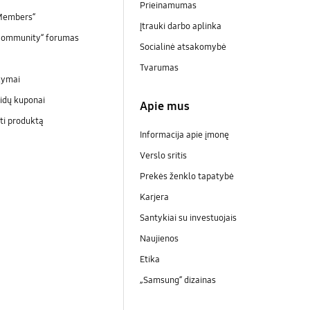
Prieinamumas
Members“
Įtrauki darbo aplinka
Community“ forumas
Socialinė atsakomybė
Tvarumas
kymai
idų kuponai
Apie mus
ti produktą
Informacija apie įmonę
Verslo sritis
Prekės ženklo tapatybė
Karjera
Santykiai su investuojais
Naujienos
Etika
„Samsung“ dizainas