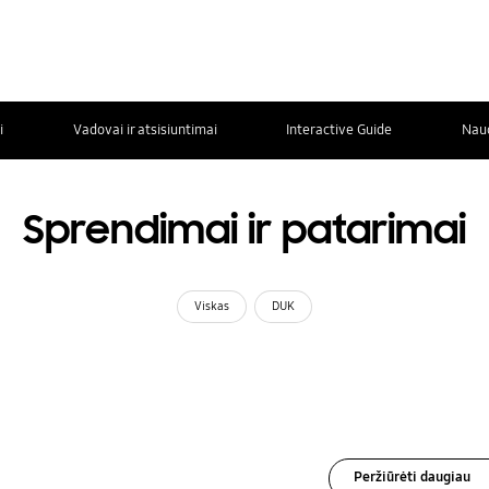
i
Vadovai ir atsisiuntimai
Interactive Guide
Nau
Sprendimai ir patarimai
Viskas
DUK
Peržiūrėti daugiau