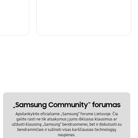
„Samsung Community“ forumas
Apsilankykite oficialiame „Samsung“ forume Lietuvoje. Čia
galite rasti ne tik atsakymus į jums išklusius klausimus ar
užduoti klausimą „Samsung“ bendruomenei, bet ir diskutuoti su
bendraminčiais ir sužinoti visas karščiausias technologijų
naujienas.