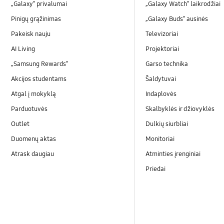
„Galaxy“ privalumai
„Galaxy Watch“ laikrodžiai
Pinigų grąžinimas
„Galaxy Buds“ ausinės
Pakeisk nauju
Televizoriai
AI Living
Projektoriai
„Samsung Rewards“
Garso technika
Akcijos studentams
Šaldytuvai
Atgal į mokyklą
Indaplovės
Parduotuvės
Skalbyklės ir džiovyklės
Outlet
Dulkių siurbliai
Duomenų aktas
Monitoriai
Atrask daugiau
Atminties įrenginiai
Priedai