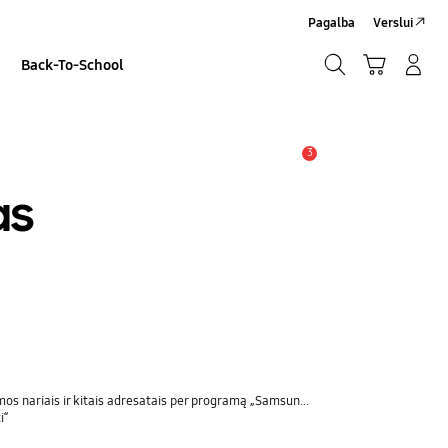
Pagalba
Verslui
Paieška
Vežimėlis
Prisijungti/Sign-Up
Back-To-School
Paieška
3
Įspėjimas
as
nariais ir kitais adresatais per programą „Samsung Rasti“
i“