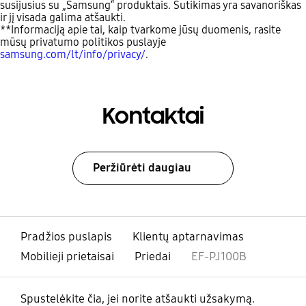
susijusius su „Samsung“ produktais. Sutikimas yra savanoriškas
ir jį visada galima atšaukti.
**Informaciją apie tai, kaip tvarkome jūsų duomenis, rasite
mūsų privatumo politikos puslayje
samsung.com/lt/info/privacy/
.
Kontaktai
Peržiūrėti daugiau
Pradžios puslapis
Klientų aptarnavimas
Mobilieji prietaisai
Priedai
EF-PJ100B
Spustelėkite čia, jei norite atšaukti užsakymą.