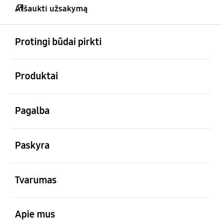
Atšaukti užsakymą
atviras
Footer Navigation
Protingi būdai pirkti
atviras
Produktai
atviras
Pagalba
atviras
Paskyra
atviras
Tvarumas
atviras
Apie mus