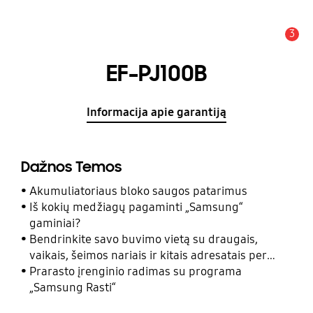
3
Įspėjimas
EF-PJ100B
Informacija apie garantiją
Dažnos Temos
Akumuliatoriaus bloko saugos patarimus
Iš kokių medžiagų pagaminti „Samsung“
gaminiai?
Bendrinkite savo buvimo vietą su draugais,
vaikais, šeimos nariais ir kitais adresatais per
programą „Samsung Rasti“
Prarasto įrenginio radimas su programa
„Samsung Rasti“