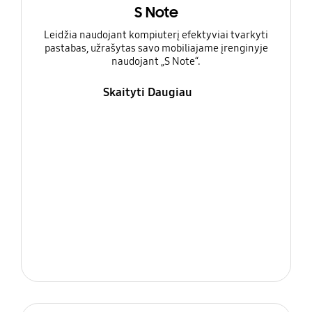
S Note
Leidžia naudojant kompiuterį efektyviai tvarkyti
pastabas, užrašytas savo mobiliajame įrenginyje
naudojant „S Note“.
Skaityti Daugiau