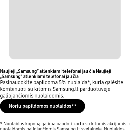
Naujieji „Samsung“ atlenkiami telefonai jau čia
Naujieji
„Samsung“ atlenkiami telefonai jau čia
Pasinaudokite papildoma 5% nuolaida*, kurią galėsite
kombinuoti su kitomis Samsung.lt parduotuvėje
galiojančiomis nuolaidomis.
Noriu papildomos nuolaidos**
* Nuolaidos kuponą galima naudoti kartu su kitomis akcijomis ir
nuolaidomis galiojančiomis Samsung.lt svetainėje. Nuolaidos