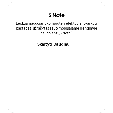
S Note
Leidžia naudojant kompiuterį efektyviai tvarkyti
pastabas, užrašytas savo mobiliajame įrenginyje
naudojant „S Note“.
Skaityti Daugiau