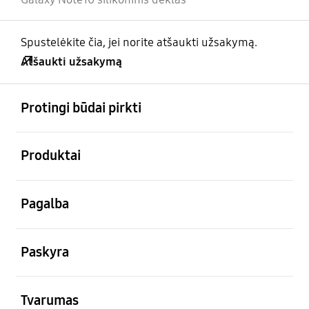
Spustelėkite čia, jei norite atšaukti užsakymą.
Atšaukti užsakymą
atviras
Footer Navigation
Protingi būdai pirkti
atviras
Produktai
atviras
Pagalba
atviras
Paskyra
atviras
Tvarumas