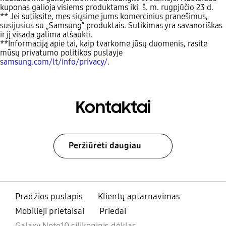
kuponas galioja visiems produktams iki š. m. rugpjūčio 23 d.
** Jei sutiksite, mes siųsime jums komercinius pranešimus,
susijusius su „Samsung“ produktais. Sutikimas yra savanoriškas
ir jį visada galima atšaukti.
**Informaciją apie tai, kaip tvarkome jūsų duomenis, rasite
mūsų privatumo politikos puslayje
samsung.com/lt/info/privacy/
.
Kontaktai
Peržiūrėti daugiau
Pradžios puslapis
Klientų aptarnavimas
Mobilieji prietaisai
Priedai
Galaxy Note10 silikoninis dėklas