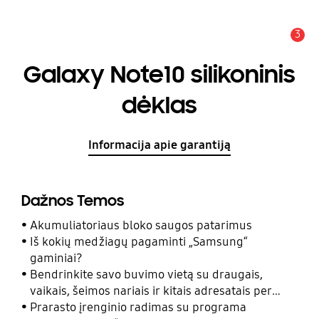
3
Įspėjimas
Galaxy Note10 silikoninis
dėklas
Informacija apie garantiją
Dažnos Temos
Akumuliatoriaus bloko saugos patarimus
Iš kokių medžiagų pagaminti „Samsung“
gaminiai?
Bendrinkite savo buvimo vietą su draugais,
vaikais, šeimos nariais ir kitais adresatais per
programą „Samsung Rasti“
Prarasto įrenginio radimas su programa