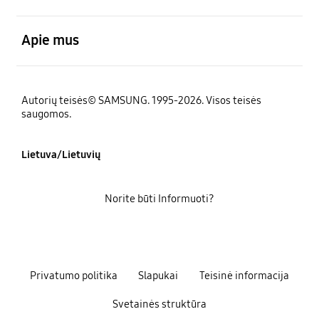
atviras
Apie mus
Autorių teisės© SAMSUNG. 1995-2026. Visos teisės
saugomos.
Lietuva/Lietuvių
Norite būti Informuoti?
Privatumo politika
Slapukai
Teisinė informacija
Svetainės struktūra