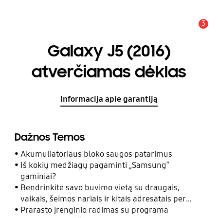
3
Įspėjimas
Galaxy J5 (2016)
atverčiamas dėklas
Informacija apie garantiją
Dažnos Temos
Akumuliatoriaus bloko saugos patarimus
Iš kokių medžiagų pagaminti „Samsung“
gaminiai?
Bendrinkite savo buvimo vietą su draugais,
vaikais, šeimos nariais ir kitais adresatais per
programą „Samsung Rasti“
Prarasto įrenginio radimas su programa