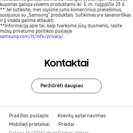
kuponas galioja visiems produktams iki š. m. rugpjūčio 23 d.
** Jei sutiksite, mes siųsime jums komercinius pranešimus,
susijusius su „Samsung“ produktais. Sutikimas yra savanoriškas
ir jį visada galima atšaukti.
**Informaciją apie tai, kaip tvarkome jūsų duomenis, rasite
mūsų privatumo politikos puslayje
samsung.com/lt/info/privacy/
.
Kontaktai
Peržiūrėti daugiau
Pradžios puslapis
Klientų aptarnavimas
Mobilieji prietaisai
Priedai
Galaxy J5 (2016) atverčiamas dėklas