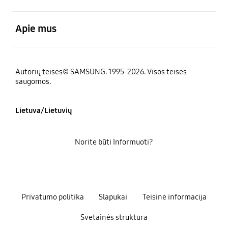
atviras
Apie mus
Autorių teisės© SAMSUNG. 1995-2026. Visos teisės
saugomos.
Lietuva/Lietuvių
Norite būti Informuoti?
Privatumo politika
Slapukai
Teisinė informacija
Svetainės struktūra