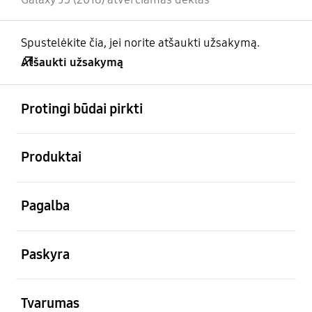
Spustelėkite čia, jei norite atšaukti užsakymą.
Atšaukti užsakymą
atviras
Footer Navigation
Protingi būdai pirkti
atviras
Produktai
atviras
Pagalba
atviras
Paskyra
atviras
Tvarumas