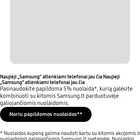
Naujieji „Samsung“ atlenkiami telefonai jau čia
Naujieji
„Samsung“ atlenkiami telefonai jau čia
Pasinaudokite papildoma 5% nuolaida*, kurią galėsite
kombinuoti su kitomis Samsung.lt parduotuvėje
galiojančiomis nuolaidomis.
Noriu papildomos nuolaidos**
* Nuolaidos kuponą galima naudoti kartu su kitomis akcijomis ir
nuolaidomis galiojančiomis Samsung.lt svetainėje. Nuolaidos