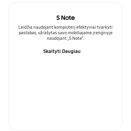
S Note
Leidžia naudojant kompiuterį efektyviai tvarkyti
pastabas, užrašytas savo mobiliajame įrenginyje
naudojant „S Note“.
Skaityti Daugiau