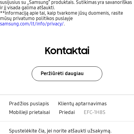
susijusius su „Samsung“ produktais. Sutikimas yra savanoriškas
ir jį visada galima atšaukti.
**Informaciją apie tai, kaip tvarkome jūsų duomenis, rasite
mūsų privatumo politikos puslayje
samsung.com/lt/info/privacy/
.
Kontaktai
Peržiūrėti daugiau
Pradžios puslapis
Klientų aptarnavimas
Mobilieji prietaisai
Priedai
EFC-1H8S
Spustelėkite čia, jei norite atšaukti užsakymą.