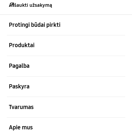
Atšaukti užsakymą
atviras
Footer Navigation
Protingi būdai pirkti
atviras
Produktai
atviras
Pagalba
atviras
Paskyra
atviras
Tvarumas
atviras
Apie mus