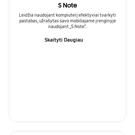
S Note
Leidžia naudojant kompiuterį efektyviai tvarkyti
pastabas, užrašytas savo mobiliajame įrenginyje
naudojant „S Note“.
Skaityti Daugiau