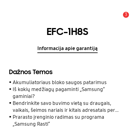
3
Įspėjimas
EFC-1H8S
Informacija apie garantiją
Dažnos Temos
Akumuliatoriaus bloko saugos patarimus
Iš kokių medžiagų pagaminti „Samsung“
gaminiai?
Bendrinkite savo buvimo vietą su draugais,
vaikais, šeimos nariais ir kitais adresatais per
programą „Samsung Rasti“
Prarasto įrenginio radimas su programa
„Samsung Rasti“