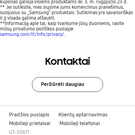
kuponas galioja visiems produktams iki š. m. rugpjūčio 23 d.
** Jei sutiksite, mes siųsime jums komercinius pranešimus,
susijusius su „Samsung“ produktais. Sutikimas yra savanoriškas
ir jį visada galima atšaukti.
**Informaciją apie tai, kaip tvarkome jūsų duomenis, rasite
mūsų privatumo politikos puslayje
samsung.com/lt/info/privacy/
.
Kontaktai
Peržiūrėti daugiau
Pradžios puslapis
Klientų aptarnavimas
Mobilieji prietaisai
Mobilieji telefonai
GT-S5611