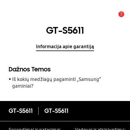
3
Įspėjimas
GT-S5611
Informacija apie garantiją
Dažnos Temos
Iš kokių medžiagų pagaminti „Samsung“
gaminiai?
GT-S5611
GT-S5611
Sprendimai ir patarimai
Vadovai ir atsisiuntimai