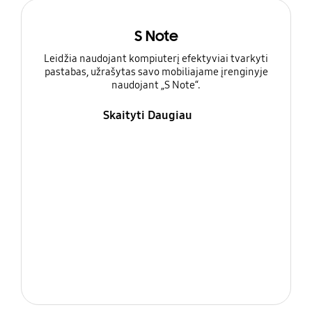
S Note
Leidžia naudojant kompiuterį efektyviai tvarkyti
pastabas, užrašytas savo mobiliajame įrenginyje
naudojant „S Note“.
Skaityti Daugiau