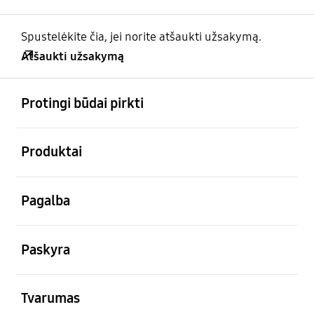
Spustelėkite čia, jei norite atšaukti užsakymą.
Atšaukti užsakymą
atviras
Footer Navigation
Protingi būdai pirkti
atviras
Produktai
atviras
Pagalba
atviras
Paskyra
atviras
Tvarumas