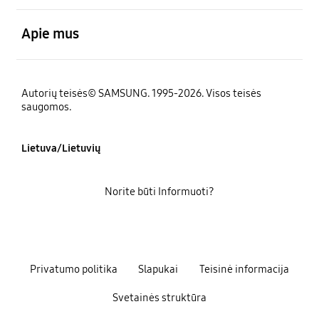
atviras
Apie mus
Autorių teisės© SAMSUNG. 1995-2026. Visos teisės
saugomos.
Lietuva/Lietuvių
Norite būti Informuoti?
Privatumo politika
Slapukai
Teisinė informacija
Svetainės struktūra