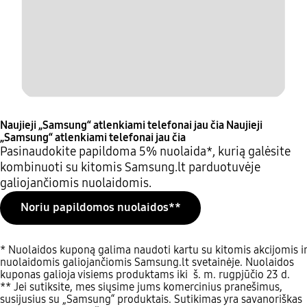
Naujieji „Samsung“ atlenkiami telefonai jau čia
Naujieji
„Samsung“ atlenkiami telefonai jau čia
Pasinaudokite papildoma 5% nuolaida*, kurią galėsite
kombinuoti su kitomis Samsung.lt parduotuvėje
galiojančiomis nuolaidomis.
Noriu papildomos nuolaidos**
* Nuolaidos kuponą galima naudoti kartu su kitomis akcijomis ir
nuolaidomis galiojančiomis Samsung.lt svetainėje. Nuolaidos
kuponas galioja visiems produktams iki š. m. rugpjūčio 23 d.
** Jei sutiksite, mes siųsime jums komercinius pranešimus,
susijusius su „Samsung“ produktais. Sutikimas yra savanoriškas