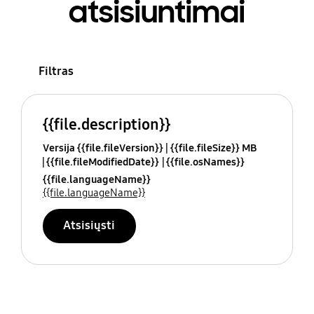
atsisiuntimai
Filtras
{{file.description}}
Versija {{file.fileVersion}}
{{file.fileSize}} MB
{{file.fileModifiedDate}}
{{file.osNames}}
{{file.languageName}}
{{file.languageName}}
Atsisiųsti