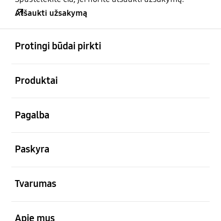
Atšaukti užsakymą
atviras
Footer Navigation
Protingi būdai pirkti
atviras
Produktai
atviras
Pagalba
atviras
Paskyra
atviras
Tvarumas
atviras
Apie mus