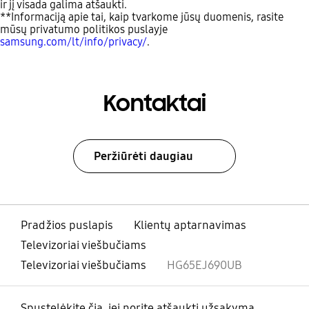
ir jį visada galima atšaukti.
**Informaciją apie tai, kaip tvarkome jūsų duomenis, rasite
mūsų privatumo politikos puslayje
samsung.com/lt/info/privacy/
.
Kontaktai
Peržiūrėti daugiau
Pradžios puslapis
Klientų aptarnavimas
Televizoriai viešbučiams
Televizoriai viešbučiams
HG65EJ690UB
Spustelėkite čia, jei norite atšaukti užsakymą.