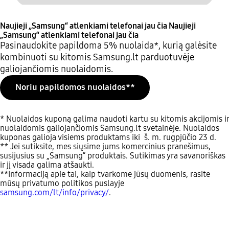
Naujieji „Samsung“ atlenkiami telefonai jau čia
Naujieji
„Samsung“ atlenkiami telefonai jau čia
Pasinaudokite papildoma 5% nuolaida*, kurią galėsite
kombinuoti su kitomis Samsung.lt parduotuvėje
galiojančiomis nuolaidomis.
Noriu papildomos nuolaidos**
* Nuolaidos kuponą galima naudoti kartu su kitomis akcijomis ir
nuolaidomis galiojančiomis Samsung.lt svetainėje. Nuolaidos
kuponas galioja visiems produktams iki š. m. rugpjūčio 23 d.
** Jei sutiksite, mes siųsime jums komercinius pranešimus,
susijusius su „Samsung“ produktais. Sutikimas yra savanoriškas
ir jį visada galima atšaukti.
**Informaciją apie tai, kaip tvarkome jūsų duomenis, rasite
mūsų privatumo politikos puslayje
samsung.com/lt/info/privacy/
.