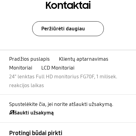
Kontaktai
Peržiūrėti daugiau
Pradžios puslapis
Klientų aptarnavimas
Monitoriai
LCD Monitoriai
24" lenktas Full HD monitorius FG70F, 1 milisek.
reakcijos laikas
Spustelėkite čia, jei norite atšaukti užsakymą.
Atšaukti užsakymą
atviras
Footer Navigation
Protingi būdai pirkti