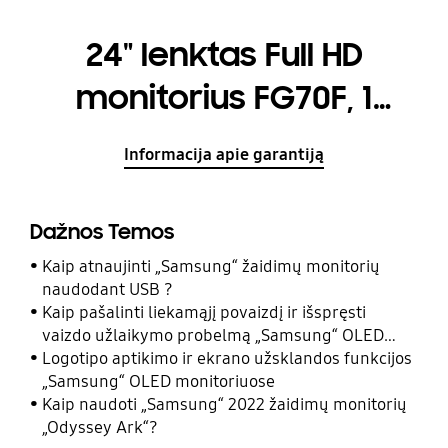
24" lenktas Full HD
monitorius FG70F, 1
milisek. reakcijos laikas
Informacija apie garantiją
Dažnos Temos
Kaip atnaujinti „Samsung“ žaidimų monitorių
naudodant USB ?
Kaip pašalinti liekamąjį povaizdį ir išspręsti
vaizdo užlaikymo probelmą „Samsung“ OLED
monitoriaus ekrane?
Logotipo aptikimo ir ekrano užsklandos funkcijos
„Samsung“ OLED monitoriuose
Kaip naudoti „Samsung“ 2022 žaidimų monitorių
„Odyssey Ark“?