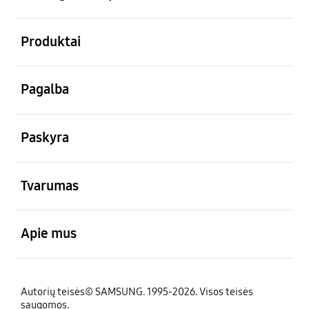
atviras
Produktai
atviras
Pagalba
atviras
Paskyra
atviras
Tvarumas
atviras
Apie mus
Autorių teisės© SAMSUNG. 1995-2026. Visos teisės
saugomos.