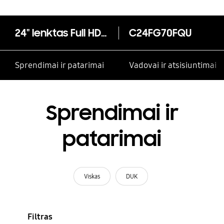
24" lenktas Full HD monitorius FG70F, 1 milisek. reakcijos laikas
C24FG70FQU
Sprendimai ir patarimai
Vadovai ir atsisiuntimai
Sprendimai ir
patarimai
Viskas
DUK
Filtras