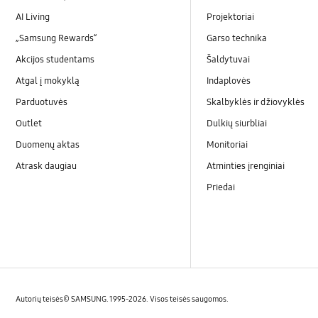
AI Living
Projektoriai
„Samsung Rewards“
Garso technika
Akcijos studentams
Šaldytuvai
Atgal į mokyklą
Indaplovės
Parduotuvės
Skalbyklės ir džiovyklės
Outlet
Dulkių siurbliai
Duomenų aktas
Monitoriai
Atrask daugiau
Atminties įrenginiai
Priedai
Autorių teisės© SAMSUNG. 1995-2026. Visos teisės saugomos.