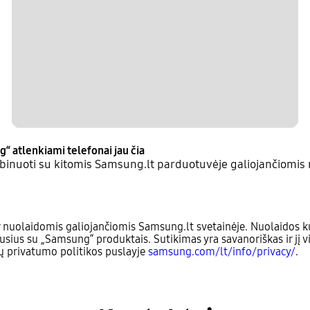
g“ atlenkiami telefonai jau čia
inuoti su kitomis Samsung.lt parduotuvėje galiojančiomis 
 nuolaidomis galiojančiomis Samsung.lt svetainėje. Nuolaidos ku
usius su „Samsung“ produktais. Sutikimas yra savanoriškas ir jį v
sų privatumo politikos puslayje
samsung.com/lt/info/privacy/
.