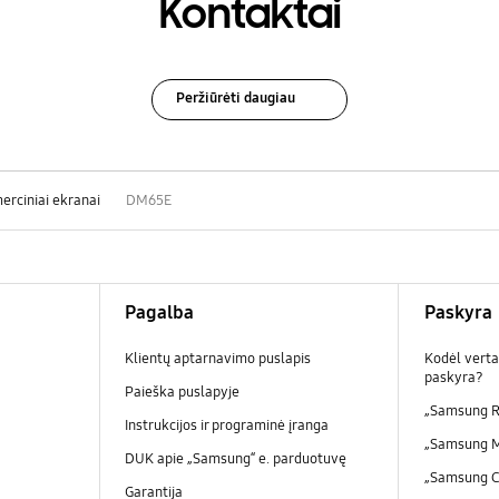
Kontaktai
Peržiūrėti daugiau
erciniai ekranai
DM65E
Pagalba
Paskyra
Klientų aptarnavimo puslapis
Kodėl verta
paskyra?
Paieška puslapyje
„Samsung R
Instrukcijos ir programinė įranga
„Samsung 
DUK apie „Samsung“ e. parduotuvę
„Samsung 
Garantija