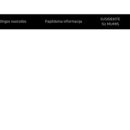
SUSISIEKITE
dingos nuorodos
Papildoma informacija
SU MUMIS