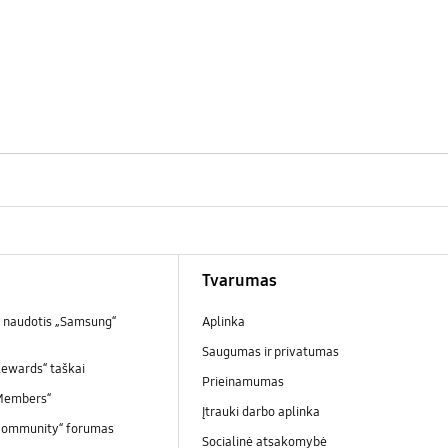
Tvarumas
 naudotis „Samsung“
Aplinka
Saugumas ir privatumas
ewards“ taškai
Prieinamumas
Members“
Įtrauki darbo aplinka
Community“ forumas
Socialinė atsakomybė