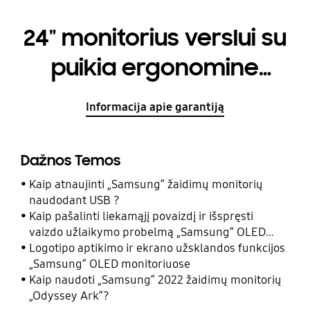
24" monitorius verslui su
puikia ergonomine
funkcija
Informacija apie garantiją
Dažnos Temos
Kaip atnaujinti „Samsung“ žaidimų monitorių
naudodant USB ?
Kaip pašalinti liekamąjį povaizdį ir išspręsti
vaizdo užlaikymo probelmą „Samsung“ OLED
monitoriaus ekrane?
Logotipo aptikimo ir ekrano užsklandos funkcijos
„Samsung“ OLED monitoriuose
Kaip naudoti „Samsung“ 2022 žaidimų monitorių
„Odyssey Ark“?