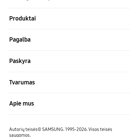
atviras
Produktai
atviras
Pagalba
atviras
Paskyra
atviras
Tvarumas
atviras
Apie mus
Autorių teisės© SAMSUNG. 1995-2026. Visos teisės
saugomos.