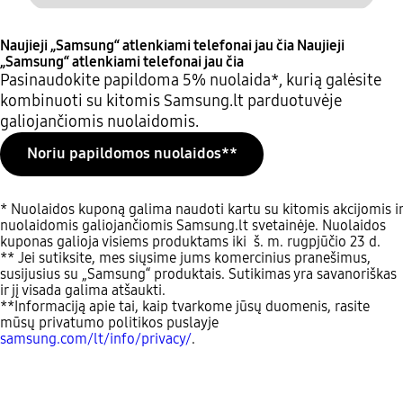
Naujieji „Samsung“ atlenkiami telefonai jau čia
Naujieji
„Samsung“ atlenkiami telefonai jau čia
Pasinaudokite papildoma 5% nuolaida*, kurią galėsite
kombinuoti su kitomis Samsung.lt parduotuvėje
galiojančiomis nuolaidomis.
Noriu papildomos nuolaidos**
* Nuolaidos kuponą galima naudoti kartu su kitomis akcijomis ir
nuolaidomis galiojančiomis Samsung.lt svetainėje. Nuolaidos
kuponas galioja visiems produktams iki š. m. rugpjūčio 23 d.
** Jei sutiksite, mes siųsime jums komercinius pranešimus,
susijusius su „Samsung“ produktais. Sutikimas yra savanoriškas
ir jį visada galima atšaukti.
**Informaciją apie tai, kaip tvarkome jūsų duomenis, rasite
mūsų privatumo politikos puslayje
samsung.com/lt/info/privacy/
.