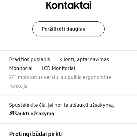
Kontaktai
Peržiūrėti daugiau
Pradžios puslapis
Klientų aptarnavimas
Monitoriai
LCD Monitoriai
24" monitorius verslui su puikia ergonomine
funkcija
Spustelėkite čia, jei norite atšaukti užsakymą.
Atšaukti užsakymą
atviras
Footer Navigation
Protingi būdai pirkti