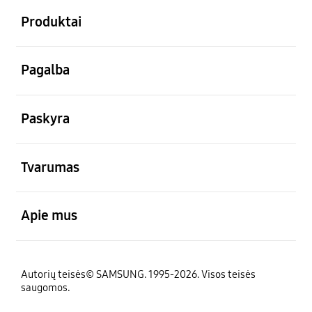
Produktai
atviras
Pagalba
atviras
Paskyra
atviras
Tvarumas
atviras
Apie mus
Autorių teisės© SAMSUNG. 1995-2026. Visos teisės
saugomos.