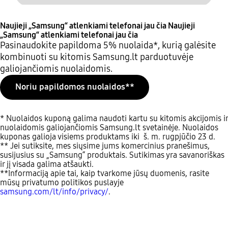
Naujieji „Samsung“ atlenkiami telefonai jau čia
Naujieji
„Samsung“ atlenkiami telefonai jau čia
Pasinaudokite papildoma 5% nuolaida*, kurią galėsite
kombinuoti su kitomis Samsung.lt parduotuvėje
galiojančiomis nuolaidomis.
Noriu papildomos nuolaidos**
* Nuolaidos kuponą galima naudoti kartu su kitomis akcijomis ir
nuolaidomis galiojančiomis Samsung.lt svetainėje. Nuolaidos
kuponas galioja visiems produktams iki š. m. rugpjūčio 23 d.
** Jei sutiksite, mes siųsime jums komercinius pranešimus,
susijusius su „Samsung“ produktais. Sutikimas yra savanoriškas
ir jį visada galima atšaukti.
**Informaciją apie tai, kaip tvarkome jūsų duomenis, rasite
mūsų privatumo politikos puslayje
samsung.com/lt/info/privacy/
.