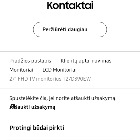
Kontaktai
Peržiūrėti daugiau
Pradžios puslapis
Klientų aptarnavimas
Monitoriai
LCD Monitoriai
27" FHD TV monitorius T27D390EW
Spustelėkite čia, jei norite atšaukti užsakymą.
Atšaukti užsakymą
atviras
Footer Navigation
Protingi būdai pirkti
atviras