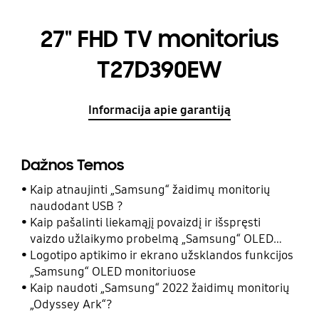
27" FHD TV monitorius
T27D390EW
Informacija apie garantiją
Dažnos Temos
Kaip atnaujinti „Samsung“ žaidimų monitorių
naudodant USB ?
Kaip pašalinti liekamąjį povaizdį ir išspręsti
vaizdo užlaikymo probelmą „Samsung“ OLED
monitoriaus ekrane?
Logotipo aptikimo ir ekrano užsklandos funkcijos
„Samsung“ OLED monitoriuose
Kaip naudoti „Samsung“ 2022 žaidimų monitorių
„Odyssey Ark“?