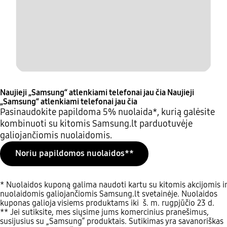
Naujieji „Samsung“ atlenkiami telefonai jau čia
Naujieji
„Samsung“ atlenkiami telefonai jau čia
Pasinaudokite papildoma 5% nuolaida*, kurią galėsite
kombinuoti su kitomis Samsung.lt parduotuvėje
galiojančiomis nuolaidomis.
Noriu papildomos nuolaidos**
* Nuolaidos kuponą galima naudoti kartu su kitomis akcijomis ir
nuolaidomis galiojančiomis Samsung.lt svetainėje. Nuolaidos
kuponas galioja visiems produktams iki š. m. rugpjūčio 23 d.
** Jei sutiksite, mes siųsime jums komercinius pranešimus,
susijusius su „Samsung“ produktais. Sutikimas yra savanoriškas