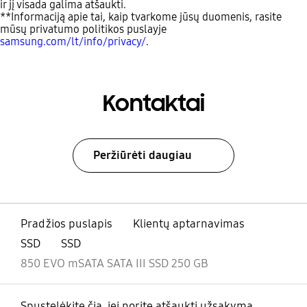
ir jį visada galima atšaukti.
**Informaciją apie tai, kaip tvarkome jūsų duomenis, rasite
mūsų privatumo politikos puslayje
samsung.com/lt/info/privacy/
.
Kontaktai
Peržiūrėti daugiau
Pradžios puslapis
Klientų aptarnavimas
SSD
SSD
850 EVO mSATA SATA III SSD 250 GB
Spustelėkite čia, jei norite atšaukti užsakymą.