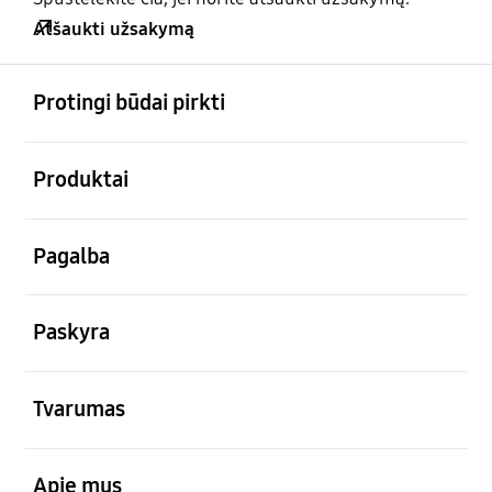
Atšaukti užsakymą
atviras
Footer Navigation
Protingi būdai pirkti
atviras
Produktai
atviras
Pagalba
atviras
Paskyra
atviras
Tvarumas
atviras
Apie mus