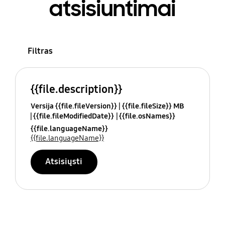
atsisiuntimai
Filtras
{{file.description}}
Versija {{file.fileVersion}}
{{file.fileSize}} MB
{{file.fileModifiedDate}}
{{file.osNames}}
{{file.languageName}}
{{file.languageName}}
Atsisiųsti