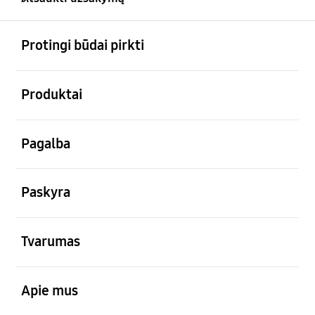
atviras
Footer Navigation
Protingi būdai pirkti
atviras
Produktai
atviras
Pagalba
atviras
Paskyra
atviras
Tvarumas
atviras
Apie mus