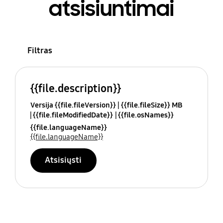
atsisiuntimai
Filtras
{{file.description}}
Versija {{file.fileVersion}}
{{file.fileSize}} MB
{{file.fileModifiedDate}}
{{file.osNames}}
{{file.languageName}}
{{file.languageName}}
Atsisiųsti