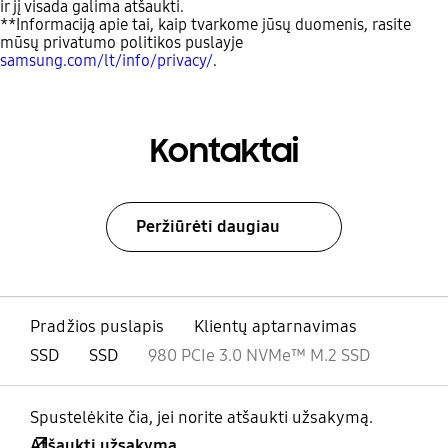
ir jį visada galima atšaukti.
**Informaciją apie tai, kaip tvarkome jūsų duomenis, rasite
mūsų privatumo politikos puslayje
samsung.com/lt/info/privacy/
.
Kontaktai
Peržiūrėti daugiau
Pradžios puslapis
Klientų aptarnavimas
SSD
SSD
980 PCIe 3.0 NVMe™ M.2 SSD
Spustelėkite čia, jei norite atšaukti užsakymą.
Atšaukti užsakymą