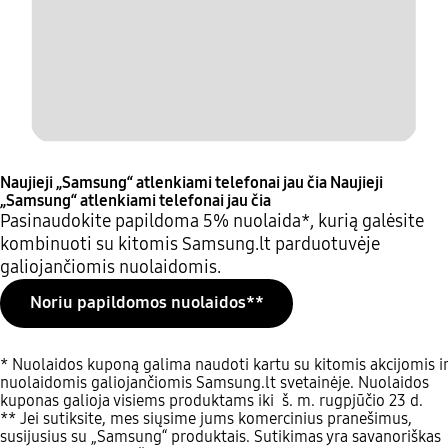
Naujieji „Samsung“ atlenkiami telefonai jau čia
Naujieji
„Samsung“ atlenkiami telefonai jau čia
Pasinaudokite papildoma 5% nuolaida*, kurią galėsite
kombinuoti su kitomis Samsung.lt parduotuvėje
galiojančiomis nuolaidomis.
Noriu papildomos nuolaidos**
* Nuolaidos kuponą galima naudoti kartu su kitomis akcijomis ir
nuolaidomis galiojančiomis Samsung.lt svetainėje. Nuolaidos
kuponas galioja visiems produktams iki š. m. rugpjūčio 23 d.
** Jei sutiksite, mes siųsime jums komercinius pranešimus,
susijusius su „Samsung“ produktais. Sutikimas yra savanoriškas