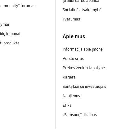
Įtrauki darbo aplinka
Community“ forumas
Socialinė atsakomybė
Tvarumas
kymai
idų kuponai
Apie mus
ti produktą
Informacija apie įmonę
Verslo sritis
Prekės ženklo tapatybė
Karjera
Santykiai su investuojais
Naujienos
Etika
„Samsung“ dizainas