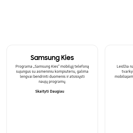
Samsung Kies
Programa „Samsung Kies“ mobilųjį telefoną
Leidžia n
sujungus su asmeniniu kompiuteriu, galima
tvarky
lengvai bendrinti duomenis ir atsisiųsti
mobiliajam
naujų programų.
Skaityti Daugiau