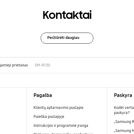
Kontaktai
Peržiūrėti daugiau
jamieji prietaisai
SM-R130
Pagalba
Paskyra
Klientų aptarnavimo puslapis
Kodėl verta
paskyra?
Paieška puslapyje
„Samsung R
Instrukcijos ir programinė įranga
„Samsung 