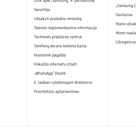
DUK apie „Samsung“ e. parduotuvę
„Samsung 
Garantija
Savitarna
Užsakyti produkto remontą
Mano užsa
Teisinio reglamentavimo informacija
Mano nuola
Techninės priežiūros centrai
Užregistruo
Telefonų ekrano keitimo kaina
Nuotolinė pagalba
Pokalbis internetu (chat)
„WhatsApp“ žinutė
E. laiškas vykdomajam direktoriui
Prioritetinis aptarnavimas