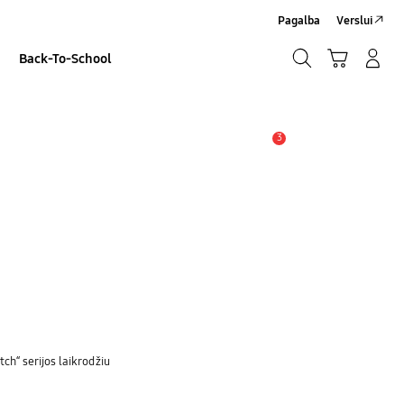
Pagalba
Verslui
Paieška
Vežimėlis
Prisijungti/Sign-Up
Back-To-School
Paieška
3
Įspėjimas
ch“ serijos laikrodžiu