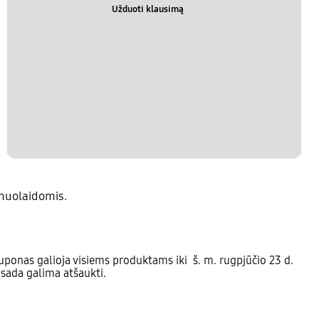
Užduoti klausimą
nuolaidomis.
ponas galioja visiems produktams iki š. m. rugpjūčio 23 d.
isada galima atšaukti.