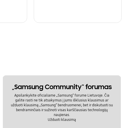
„Samsung Community“ forumas
Apsilankykite oficialiame „Samsung“ forume Lietuvoje. Čia
galite rasti ne tik atsakymus į jums išklusius klausimus ar
užduoti klausimą „Samsung“ bendruomenei, bet ir diskutuoti su
bendraminčiais ir sužinoti visas karščiausias technologijų
naujienas.
Užduoti klausimą