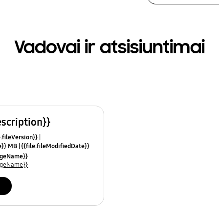
Vadovai ir atsisiuntimai
escription}}
e.fileVersion}}
ze}} MB
{{file.fileModifiedDate}}
mes}}
uageName}}
uageName}}
i