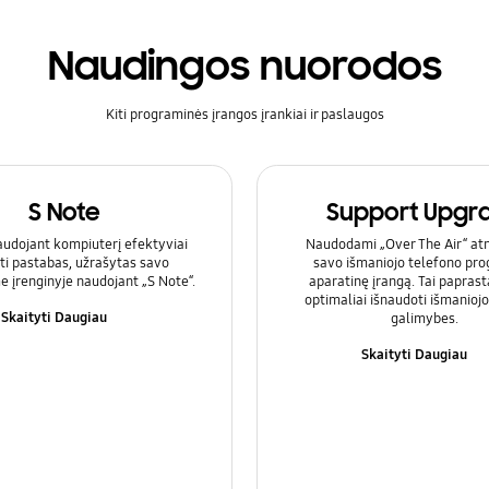
Naudingos nuorodos
Kiti programinės įrangos įrankiai ir paslaugos
S Note
Support Upgr
audojant kompiuterį efektyviai
Naudodami „Over The Air“ atn
ti pastabas, užrašytas savo
savo išmaniojo telefono pr
e įrenginyje naudojant „S Note“.
aparatinę įrangą. Tai papras
optimaliai išnaudoti išmanioj
Skaityti Daugiau
galimybes.
Skaityti Daugiau