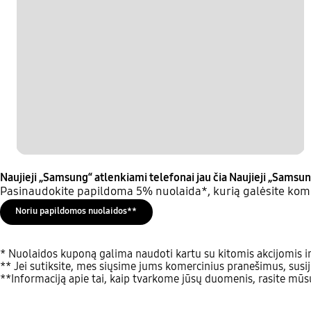
Naujieji „Samsung“ atlenkiami telefonai jau čia
Naujieji „Samsun
Pasinaudokite papildoma 5% nuolaida*, kurią galėsite komb
Noriu papildomos nuolaidos**
* Nuolaidos kuponą galima naudoti kartu su kitomis akcijomis ir
** Jei sutiksite, mes siųsime jums komercinius pranešimus, susij
**Informaciją apie tai, kaip tvarkome jūsų duomenis, rasite mū