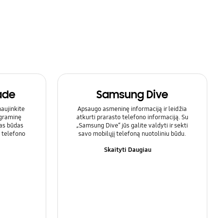
ade
Samsung Dive
aujinkite
Apsaugo asmeninę informaciją ir leidžia
ograminę
atkurti prarasto telefono informaciją. Su
tas būdas
„Samsung Dive“ jūs galite valdyti ir sekti
o telefono
savo mobilųjį telefoną nuotoliniu būdu.
Skaityti Daugiau