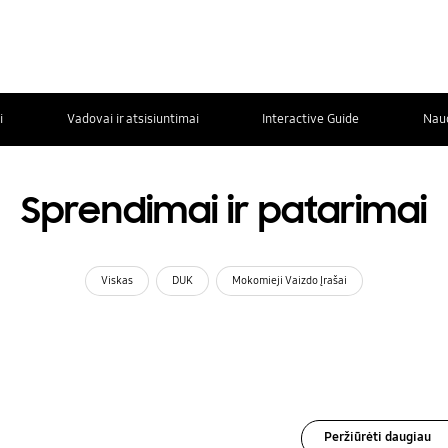
i
Vadovai ir atsisiuntimai
Interactive Guide
Nau
Sprendimai ir patarimai
Viskas
DUK
Mokomieji Vaizdo Įrašai
Peržiūrėti daugiau