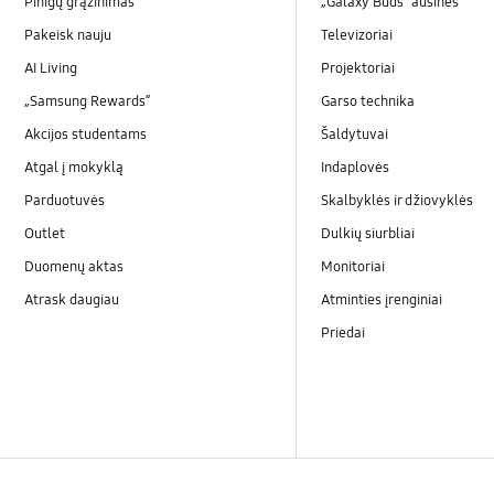
Pinigų grąžinimas
„Galaxy Buds“ ausinės
Pakeisk nauju
Televizoriai
AI Living
Projektoriai
„Samsung Rewards“
Garso technika
Akcijos studentams
Šaldytuvai
Atgal į mokyklą
Indaplovės
Parduotuvės
Skalbyklės ir džiovyklės
Outlet
Dulkių siurbliai
Duomenų aktas
Monitoriai
Atrask daugiau
Atminties įrenginiai
Priedai