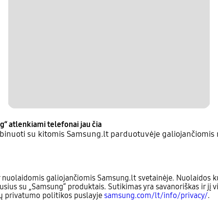
g“ atlenkiami telefonai jau čia
inuoti su kitomis Samsung.lt parduotuvėje galiojančiomis 
 nuolaidomis galiojančiomis Samsung.lt svetainėje. Nuolaidos ku
usius su „Samsung“ produktais. Sutikimas yra savanoriškas ir jį v
sų privatumo politikos puslayje
samsung.com/lt/info/privacy/
.