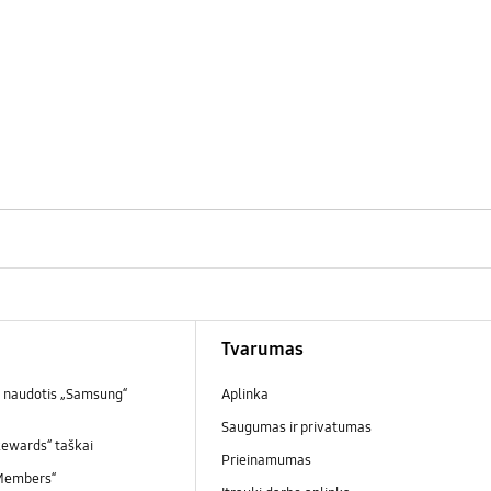
Tvarumas
 naudotis „Samsung“
Aplinka
Saugumas ir privatumas
ewards“ taškai
Prieinamumas
Members“