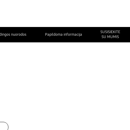
SUSISIEKITE
dingos nuorodos
Papildoma informacija
SU MUMIS