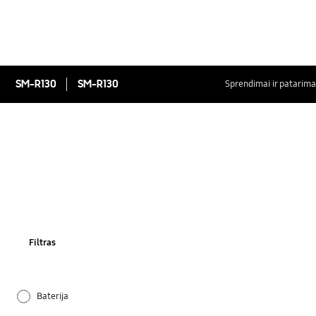
SM-R130
SM-R130
Sprendimai ir patarima
Filtras
Baterija