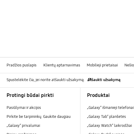
Pradžios puslapis
Klientų aptarnavimas
Mobilieji prietaisai
Nešio
Spustelėkite čia, jei norite atšaukti užsakymą.
Atšaukti užsakymą
Footer Navigation
Protingi būdai pirkti
Produktai
Pasiūlymai ir akcijos
„Galaxy“ išmanieji telefonai
Pirkite be tarpininkų. Gaukite daugiau
„Galaxy Tab“ planšetės
„Galaxy“ privalumai
„Galaxy Watch“ laikrodžiai