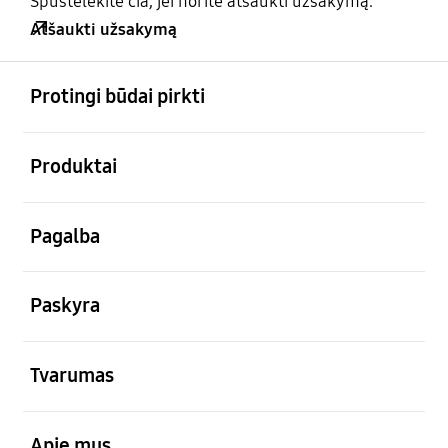
Spustelėkite čia, jei norite atšaukti užsakymą.
Atšaukti užsakymą
atviras
Footer Navigation
Protingi būdai pirkti
atviras
Produktai
atviras
Pagalba
atviras
Paskyra
atviras
Tvarumas
atviras
Apie mus