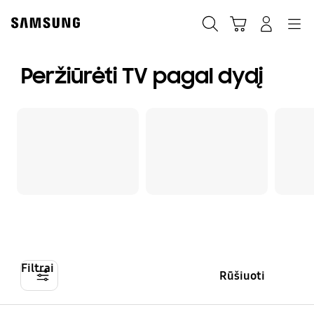
Skip
to
Paieška
Vežimėlis
Prisijungti
Navigation
content
Peržiūrėti TV pagal dydį
Filtrai
Rūšiuoti