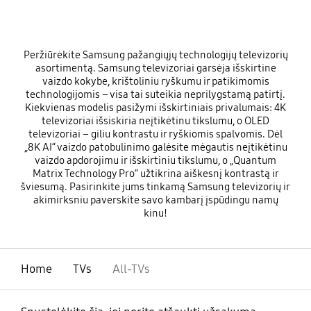
Peržiūrėkite Samsung pažangiųjų technologijų televizorių
asortimentą. Samsung televizoriai garsėja išskirtine
vaizdo kokybe, krištoliniu ryškumu ir patikimomis
technologijomis – visa tai suteikia neprilygstamą patirtį.
Kiekvienas modelis pasižymi išskirtiniais privalumais: 4K
televizoriai išsiskiria neįtikėtinu tikslumu, o OLED
televizoriai – giliu kontrastu ir ryškiomis spalvomis. Dėl
„8K AI“ vaizdo patobulinimo galėsite mėgautis neįtikėtinu
vaizdo apdorojimu ir išskirtiniu tikslumu, o „Quantum
Matrix Technology Pro“ užtikrina aiškesnį kontrastą ir
šviesumą. Pasirinkite jums tinkamą Samsung televizorių ir
akimirksniu paverskite savo kambarį įspūdingu namų
kinu!
Home
TVs
All-TVs